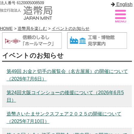
法人番号 6120005008509
English
HOME
>
造幣局を楽しむ
>
イベントのお知らせ
造幣局案内
サイトマップ
イベントのお知らせ
トップページ
第49回 お金と切手の展覧会（名古屋展）の開催について
造幣局について
（2026年7月6日）
造幣事業を知る
第24回大阪コインショーの後援について（2026年6月5
貨幣を知る
日）
造幣局を楽しむ
造幣さいたまサンクスフェア２０２５の開催について
（2025年7月10日）
造幣局製品を買う