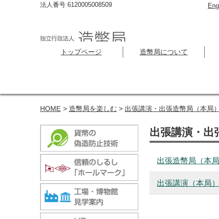
法人番号 6120005008509
Eng
トップページ
造幣局について
HOME
>
造幣局を楽しむ
>
出張講演・出張造幣局（本局
出張講演・出
出張造幣局（本
出張講演（本局