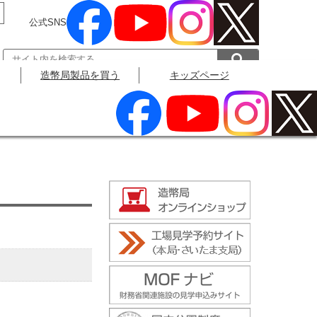
公式SNS
造幣局製品を買う
キッズページ
公式SNS