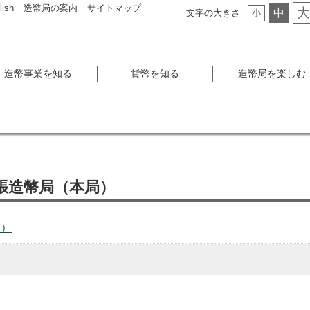
lish
造幣局の案内
サイトマップ
大
中
文字の大きさ
小
造幣事業を知る
貨幣を知る
造幣局を楽しむ
）
張造幣局（本局）
局）
）