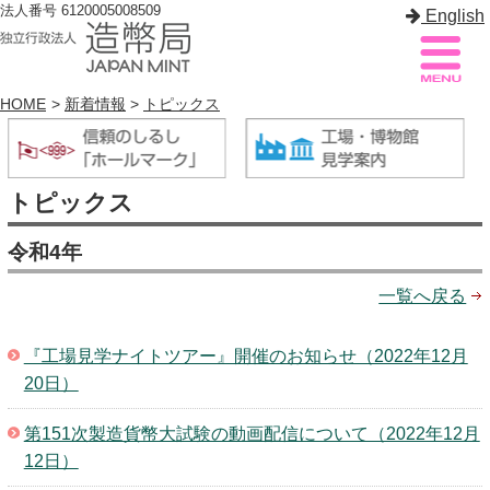
法人番号 6120005008509
English
HOME
>
新着情報
>
トピックス
造幣局案内
サイトマップ
トピックス
トップページ
令和4年
造幣局について
一覧へ戻る
造幣事業を知る
『工場見学ナイトツアー』開催のお知らせ（2022年12月
貨幣を知る
20日）
造幣局を楽しむ
第151次製造貨幣大試験の動画配信について（2022年12月
造幣局製品を買う
12日）