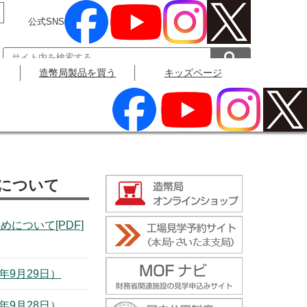
公式SNS
造幣局製品を買う
キッズページ
公式SNS
について
について[PDF]
年9月29日）
年9月28日）