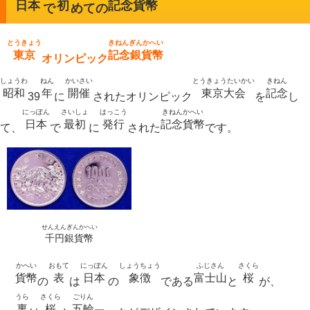
日本
初
記念貨幣
で
めての
キッズページ
公式SNS
とうきょう
きねんぎんかへい
東京
記念銀貨幣
オリンピック
しょうわ
ねん
かいさい
とうきょうたいかい
きねん
昭和
年
開催
東京大会
記念
39
に
されたオリンピック
を
し
にっぽん
さいしょ
はっこう
きねんかへい
日本
最初
発行
記念貨幣
て、
で
に
された
です。
せんえんぎんかへい
千円銀貨幣
かへい
おもて
にっぽん
しょうちょう
ふじさん
さくら
貨幣
表
日本
象徴
富士山
桜
の
は
の
である
と
が、
うら
さくら
ごりん
裏
桜
五輪