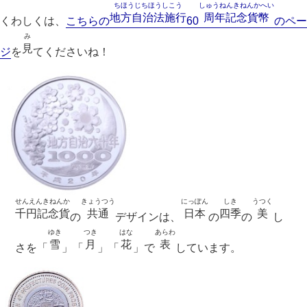
ちほうじちほうしこう
しゅうねんきねんかへい
地方自治法施行
周年記念貨幣
くわしくは、
こちらの
60
のペー
み
見
ジ
を
てくださいね！
せんえんきねんか
きょうつう
にっぽん
しき
うつく
千円記念貨
共通
日本
四季
美
の
デザインは、
の
の
し
ゆき
つき
はな
あらわ
雪
月
花
表
さを「
」「
」「
」で
しています。