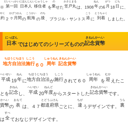
だいいっかい
にほんじん
いじゅうしゃ
の
かさとまる
ねん
がつ
にち
第一回
日本人
移住者
乗
笠戸丸
年
月
日
※
を
せた
は、1908
の6
18
に、
やく
かげつかん
こうかい
のち
こう
とうちゃく
約
ヶ月間
航海
後
港
到着
２
の
の
、ブラジル・サントス
に
しました。
にっぽん
きねんかへい
日本
記念貨幣
ではじめてのシリーズものの
ちほうじちほう
しこう
しゅうねん
きねんかへい
地方自治法
施行
周年
記念貨幣
６０
へいせい
ねん
ちほうじちほう
しこう
しゅうねん
むか
平成
年
地方自治法
施行
周年
迎
19
に
が
されて６０
を
えたこ
きねん
へいせい
ねんど
きねんかへい
記念
平成
年度
記念貨幣
とを
し、
20
からスタートした
です。
かへい
おもて
とどうふけん
ちが
うら
貨幣
表
都道府県
違
裏
の
は、４７
ごとに、
うデザインです。
すべ
全
は
ておなじデザインです。