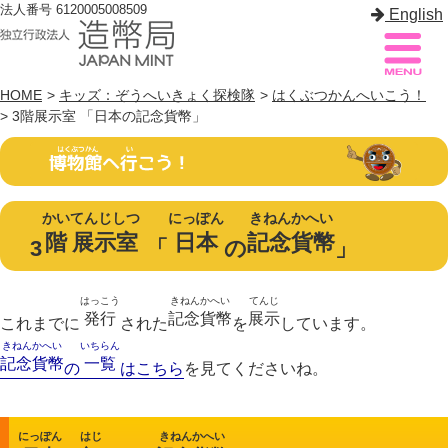
法人番号 6120005008509
English
HOME
>
キッズ：ぞうへいきょく探検隊
>
はくぶつかんへいこう！
> 3階展示室 「日本の記念貨幣」
造幣局案内
サイトマップ
トップページ
かい
てんじしつ
にっぽん
きねんかへい
階
展示室
日本
記念貨幣
造幣局について
3
「
の
」
造幣事業を知る
はっこう
きねんかへい
てんじ
発行
記念貨幣
展示
これまでに
された
を
しています。
貨幣を知る
きねんかへい
いちらん
記念貨幣
一覧
の
はこちら
を見てくださいね。
造幣局を楽しむ
造幣局製品を買う
にっぽん
はじ
きねんかへい