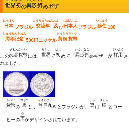
世界初
異形
斜
の
めギザ
にっぽん
こうりゅうねん
およ
にほんじん
いじゅう
日本
交流年
及
日本人
移住
ブラジル
び
ブラジル
100
しゅうねんきねん
おうどう
かへい
周年記念
黄銅
貨幣
500円ニッケル
きねんかへい
せかい
はじ
いけいなな
さいよう
記念貨幣
世界
初
異形斜
採用
この
には、
で
めて「
めギザ」が
さ
れました。
かへい
おもて
かさとまる
うら
さくら
貨幣
表
笠戸丸
裏
桜
の
は、
※とブラジルが、
は
とコー
み
実
ヒーの
がデザインされています。