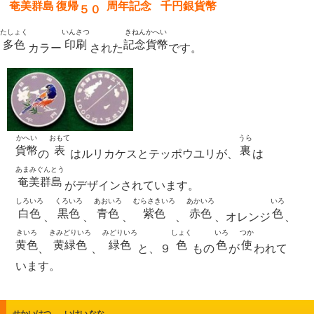
奄美群島
復帰
周年記念
千円銀貨幣
５０
たしょく
いんさつ
きねんかへい
多色
印刷
記念貨幣
カラー
された
です。
かへい
おもて
うら
貨幣
表
裏
の
はルリカケスとテッポウユリが、
は
あまみぐんとう
奄美群島
がデザインされています。
しろいろ
くろいろ
あおいろ
むらさきいろ
あかいろ
いろ
白色
黒色
青色
紫色
赤色
色
、
、
、
、
、オレンジ
、
きいろ
きみどりいろ
みどりいろ
しょく
いろ
つか
黄色
黄緑色
緑色
色
色
使
、
、
と、９
もの
が
われて
います。
せかいはつ
いけい
なな