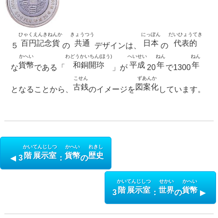
ひゃくえんきねんか
きょうつう
にっぽん
だいひょうてき
百円記念貨
共通
日本
代表的
５
の
デザインは、
の
かへい
わどうかいちん(ほう)
へいせい
ねん
ねん
貨幣
和銅開珎
平成
年
年
な
である「
」が
20
で1300
こせん
ずあんか
古銭
図案化
となることから、
のイメージを
しています。
かい
てんじしつ
かへい
れきし
階
展示室
貨幣
歴史
3
：
の
かい
てんじしつ
せかい
かへい
階
展示室
世界
貨幣
3
：
の