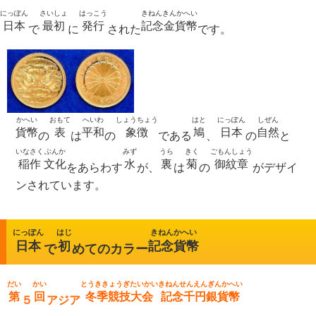
にっぽん
さいしょ
はっこう
きねんきんかへい
日本
最初
発行
記念金貨幣
で
に
された
です。
かへい
おもて
へいわ
しょうちょう
はと
にっぽん
しぜん
貨幣
表
平和
象徴
鳩
日本
自然
の
は
の
である
、
の
と
いなさく
ぶんか
みず
うら
きく
ごもんしょう
稲作
文化
水
裏
菊
御紋章
をあらわす
が、
は
の
がデザイ
ンされています。
にっぽん
はじ
きねんかへい
日本
初
記念貨幣
で
めてのカラー
だい
かい
とうききょうぎたいかい
きねんせんえんぎんかへい
第
回
冬季競技大会
記念千円銀貨幣
５
アジア