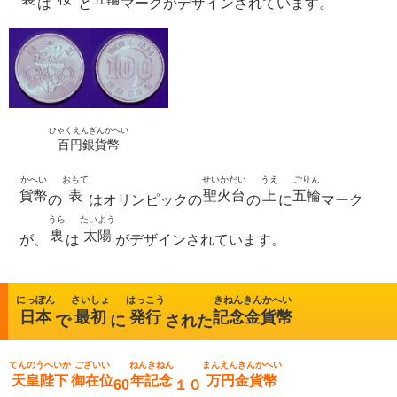
は
と
マークがデザインされています。
ひゃくえんぎんかへい
百円銀貨幣
かへい
おもて
せいかだい
うえ
ごりん
貨幣
表
聖火台
上
五輪
の
はオリンピックの
の
に
マーク
うら
たいよう
裏
太陽
が、
は
がデザインされています。
にっぽん
さいしょ
はっこう
きねんきんかへい
日本
最初
発行
記念金貨幣
で
に
された
てんのうへいか
ございい
ねんきねん
まんえんきんかへい
天皇陛下
御在位
年記念
万円金貨幣
60
１０