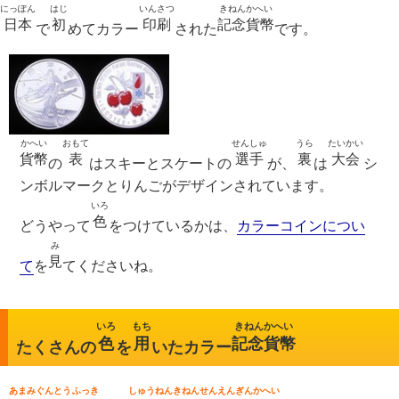
にっぽん
はじ
いんさつ
きねんかへい
日本
初
印刷
記念貨幣
で
めてカラー
された
です。
かへい
おもて
せんしゅ
うら
たいかい
貨幣
表
選手
裏
大会
の
はスキーとスケートの
が、
は
シ
ンボルマークとりんごがデザインされています。
いろ
色
どうやって
をつけているかは、
カラーコインについ
み
見
て
を
てくださいね。
いろ
もち
きねんかへい
色
用
記念貨幣
たくさんの
を
いたカラー
あまみぐんとう
ふっき
しゅうねんきねん
せんえんぎんかへい