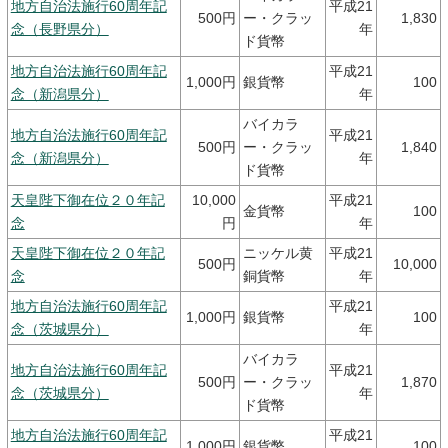
地方自治法施行60周年記
平成21
500円
ー・クラッ
1,830
念（長野県分）
年
ド貨幣
地方自治法施行60周年記
平成21
1,000円
銀貨幣
100
念（新潟県分）
年
バイカラ
地方自治法施行60周年記
平成21
500円
ー・クラッ
1,840
念（新潟県分）
年
ド貨幣
天皇陛下御在位２０年記
10,000
平成21
金貨幣
100
念
円
年
天皇陛下御在位２０年記
ニッケル黄
平成21
500円
10,000
念
銅貨幣
年
地方自治法施行60周年記
平成21
1,000円
銀貨幣
100
念（茨城県分）
年
バイカラ
地方自治法施行60周年記
平成21
500円
ー・クラッ
1,870
念（茨城県分）
年
ド貨幣
地方自治法施行60周年記
平成21
1,000円
銀貨幣
100