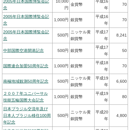
2005年日本国際博覧会記
10,000
平成16
金貨幣
70
念
円
年
2005年日本国際博覧会記
平成16
1,000円
銀貨幣
70
念
年
2005年日本国際博覧会記
ニッケル黄
平成17
500円
8,241
念
銅貨幣
年
平成17
中部国際空港開港記念
500円
銀貨幣
50
年
平成18
国際連合加盟50周年記念
1,000円
銀貨幣
70
年
ニッケル黄
平成19
南極地域観測50周年記念
500円
6,600
銅貨幣
年
２００７年ユニバーサル
平成19
1,000円
銀貨幣
80
技能五輪国際大会記念
年
日本ブラジル交流年及び
ニッケル黄
平成20
日本人ブラジル移住100周
500円
4,800
銅貨幣
年
年記念