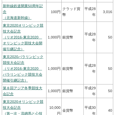
新幹線鉄道開業50周年記
クラッド貨
平成28
念
100円
3,016
幣
年
（北海道新幹線）
東京2020オリンピック競
技大会記念
平成28
（リオ2016-東京2020
1,000円
銀貨幣
50
年
オリンピック競技大会開
催引継記念）
東京2020パラリンピック
競技大会記念
平成28
（リオ2016-東京2020
1,000円
銀貨幣
50
年
パラリンピック競技大会
開催引継記念）
第８回アジア冬季競技大
平成29
1,000円
銀貨幣
50
会記念
年
東京2020オリンピック競
技大会記念
10,000
平成30
金貨幣
40
（第一次・流鏑馬と心技
円
年