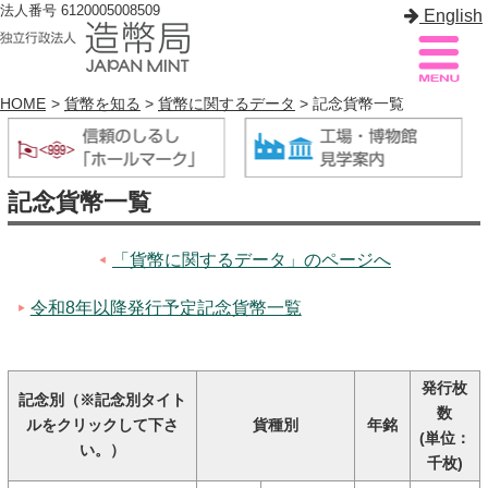
法人番号 6120005008509
English
HOME
>
貨幣を知る
>
貨幣に関するデータ
> 記念貨幣一覧
造幣局案内
サイトマップ
記念貨幣一覧
トップページ
「貨幣に関するデータ」のページへ
造幣局について
令和8年以降発行予定記念貨幣一覧
造幣事業を知る
貨幣を知る
発行枚
記念別（※記念別タイト
造幣局を楽しむ
数
ルをクリックして下さ
貨種別
年銘
(単位：
い。）
造幣局製品を買う
千枚)