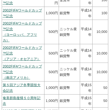
金貨幣
100
™記念
円
年
2002FIFAワールドカップ
平成14
1,000円
銀貨幣
100
™記念
年
2002FIFAワールドカップ
™記念
ニッケル黄
平成14
500円
10,000
（ヨーロッパ、アフリ
銅貨幣
年
カ）
2002FIFAワールドカップ
ニッケル黄
平成14
™記念
500円
10,000
銅貨幣
年
（アジア・オセアニア）
2002FIFAワールドカップ
ニッケル黄
平成14
™記念
500円
10,000
銅貨幣
年
（南北アメリカ）
第５回アジア冬季競技大
平成15
1,000円
銀貨幣
50
会記念
年
奄美群島復帰５０周年記
平成15
1,000円
銀貨幣
50
念
年