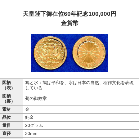
天皇陛下御在位60年記念100,000円
金貨幣
図柄
鳩と水：鳩は平和を、水は日本の自然、稲作文化を表現
（表）
している
図柄
菊の御紋章
（裏）
素材
金
品位
純金
量目
20グラム
直径
30mm