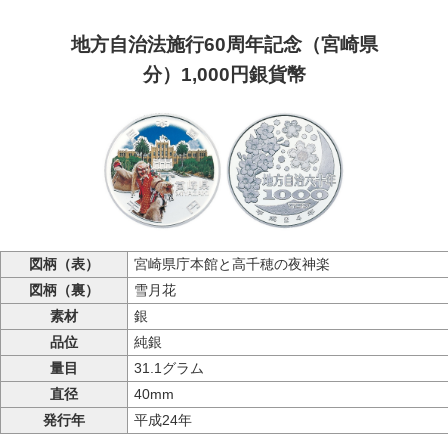
地方自治法施行60周年記念（宮崎県
分）1,000円銀貨幣
図柄（表）
宮崎県庁本館と高千穂の夜神楽
図柄（裏）
雪月花
素材
銀
品位
純銀
量目
31.1グラム
直径
40mm
発行年
平成24年