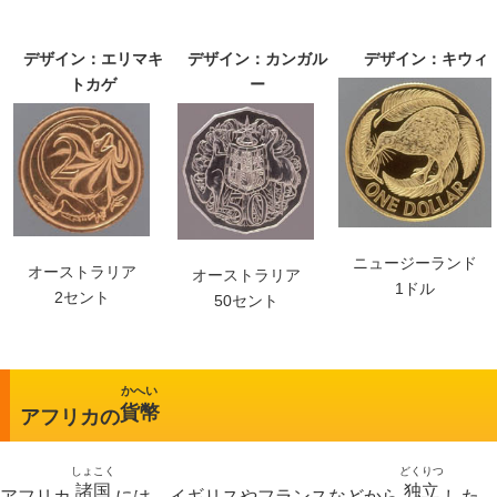
デザイン：エリマキ
デザイン：カンガル
デザイン：キウィ
トカゲ
ー
ニュージーランド
オーストラリア
オーストラリア
1ドル
2セント
50セント
かへい
貨幣
アフリカの
しょこく
どくりつ
諸国
独立
アフリカ
には、イギリスやフランスなどから
した