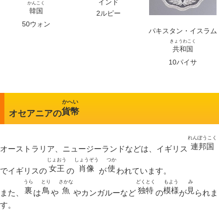
インド
かんこく
韓国
2ルピー
50ウォン
パキスタン・イスラム
きょうわこく
共和国
10パイサ
かへい
貨幣
オセアニアの
れんぽうこく
連邦国
オーストラリア、ニュージーランドなどは、イギリス
じょおう
しょうぞう
つか
女王
肖像
使
でイギリスの
の
が
われています。
うら
とり
さかな
どくとく
もよう
み
裏
鳥
魚
独特
模様
見
また、
は
や
やカンガルーなど
の
が
られま
す。