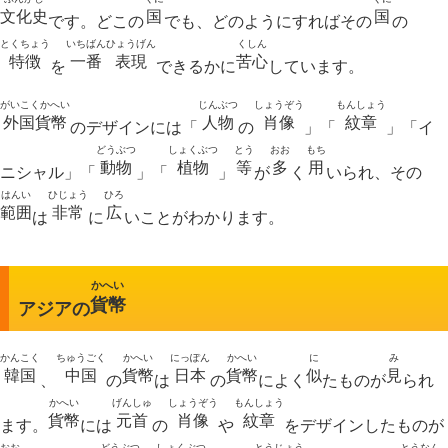
文化史
国
国
です。どこの
でも、どのようにすればその
の
とくちょう
いちばん
ひょうげん
くしん
特徴
一番
表現
苦心
を
できるかに
しています。
がいこくかへい
じんぶつ
しょうぞう
もんしょう
外国貨幣
人物
肖像
紋章
のデザインには「
の
」「
」「イ
どうぶつ
しょくぶつ
とう
おお
もち
動物
植物
等
多
用
ニシャル」「
」「
」
が
く
いられ、その
はんい
ひじょう
ひろ
範囲
非常
広
は
に
いことがわかります。
かへい
貨幣
アジアの
かんこく
ちゅうごく
かへい
にっぽん
かへい
に
み
韓国
中国
貨幣
日本
貨幣
似
見
、
の
は
の
によく
たものが
られ
かへい
げんしゅ
しょうぞう
もんしょう
貨幣
元首
肖像
紋章
ます。
には
の
や
をデザインしたものが
おお
どうぶつ
しょくぶつ
とうじょう
とうなん