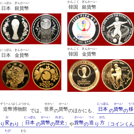
かんこく
ぎんかへい
にっぽん
ぎんかへい
韓国
銀貨幣
日本
銀貨幣
かんこく
きんかへい
にっぽん
きんかへい
韓国
金貨幣
日本
金貨幣
ぞうへいはくぶつかん
せかい
かへい
にっぽん
かへい
うつ
造幣博物館
世界
貨幣
日本
貨幣
移
では、
の
のほかにも、
の
の
か
にっぽん
かへい
れきし
かへい
つく
かた
変
日本
貨幣
歴史
貨幣
造
方
り
わり〔
の
の
〕
や
の
り
〔コインくん
たび
まな