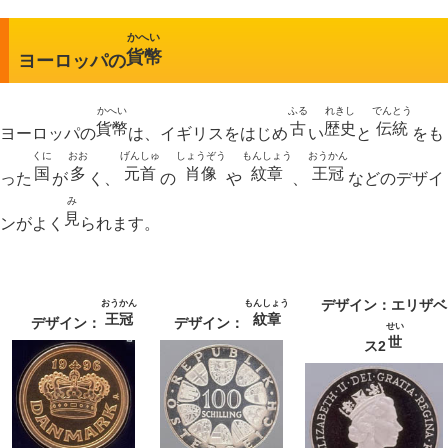
かへい
貨幣
ヨーロッパの
かへい
ふる
れきし
でんとう
貨幣
古
歴史
伝統
ヨーロッパの
は、イギリスをはじめ
い
と
をも
くに
おお
げんしゅ
しょうぞう
もんしょう
おうかん
国
多
元首
肖像
紋章
王冠
った
が
く、
の
や
、
などのデザイ
み
見
ンがよく
られます。
デザイン：エリザベ
おうかん
もんしょう
王冠
紋章
デザイン：
デザイン：
せい
世
ス2