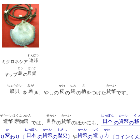
れんぽう
連邦
ミクロネシア
とう
ばいか
島
貝貨
ヤップ
の
ちょうがい
みが
かわ
なわ
え
かへい
蝶貝
磨
皮
縄
柄
貨幣
を
き、やしの
の
の
をつけた
です。
ぞうへいはくぶつかん
せかい
かへい
にっぽん
かへい
うつ
造幣博物館
世界
貨幣
日本
貨幣
移
では、
の
のほかにも、
の
の
か
にっぽん
かへい
れきし
かへい
つく
かた
変
日本
貨幣
歴史
貨幣
造
方
り
わり〔
の
の
〕
や
の
り
〔コインくん