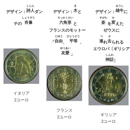
しじん
き
おうし
詩人
木
雄牛
デザイン：
ダン
デザイン：
と
デザイン：
に
しょうぞう
ろっかくけい
すがた
か
肖像
六角形
姿
変
テの
と
を
えた
フランスのモットー
ゼウスに
じゆう
びょうどう
つ
さ
自由
平等
連
去
「
、
、
れ
られる
エウロパ〔ギリシア
ゆうあい
友愛
」
しんわ
神話
〕
イタリア
2ユーロ
フランス
ギリシア
2ユーロ
2ユーロ