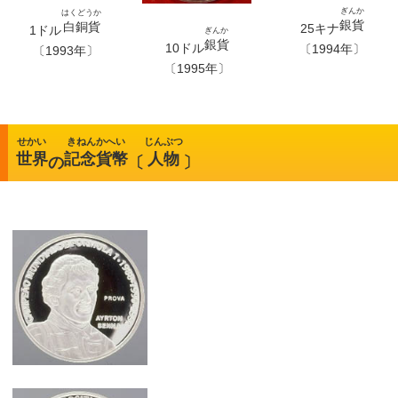
ぎんか
はくどうか
銀貨
白銅貨
25キナ
1ドル
ぎんか
銀貨
10ドル
〔1994年〕
〔1993年〕
〔1995年〕
せかい
きねんかへい
じんぶつ
世界
記念貨幣
人物
の
〔
〕