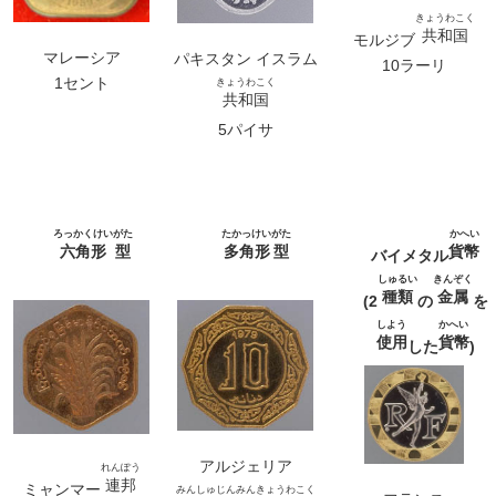
きょうわこく
共和国
モルジブ
マレーシア
パキスタン イスラム
10ラーリ
1セント
きょうわこく
共和国
5パイサ
ろっかくけい
がた
たかっけい
がた
かへい
六角形
型
多角形
型
貨幣
バイメタル
しゅるい
きんぞく
種類
金属
(2
の
を
しよう
かへい
使用
貨幣
した
)
アルジェリア
れんぽう
連邦
ミャンマー
みんしゅじんみんきょうわこく