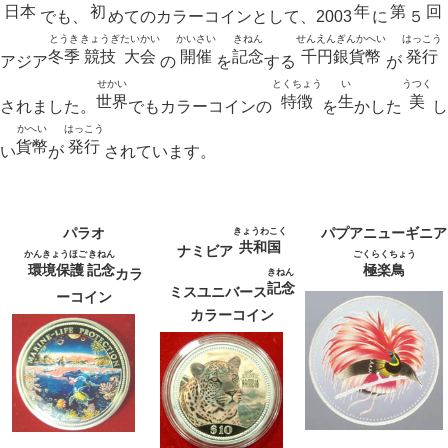
日本
初
年
第
回
でも、
めてのカラーコインとして、2003
に
５
とうき
きょうぎ
たいかい
かいさい
きねん
せんえんぎんかへい
はっこう
冬季
競技
大会
開催
記念
千円銀貨幣
発行
アジア
の
を
する
が
せかい
とくちょう
い
うつく
世界
特徴
生
美
されました。
でもカラーコインの
を
かした
し
かへい
はっこう
貨幣
発行
い
が
されています。
パラオ
パプアニューギニア
きょうわこく
共和国
ナミビア
かんきょうほご
きねん
ごくらくちょう
環境保護
記念
極楽鳥
カラ
きねん
記念
ミスユニバース
ーコイン
カラーコイン