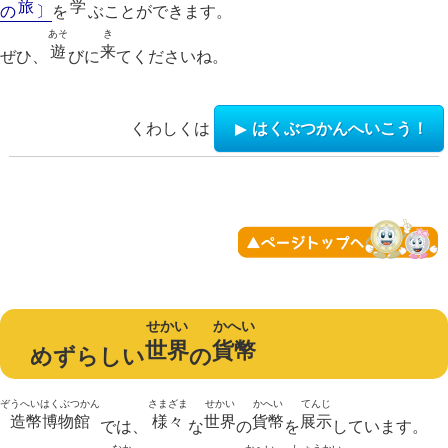
旅
学
の
〕
を
ぶことができます。
あそ
き
遊
来
ぜひ、
びに
てくださいね。
くわしくは
はくぶつかんへいこう！
せかい
かへい
世界
貨幣
めずらしい
の
ぞうへいはくぶつかん
さまざま
せかい
かへい
てんじ
造幣博物館
様々
世界
貨幣
展示
では、
な
の
を
しています。