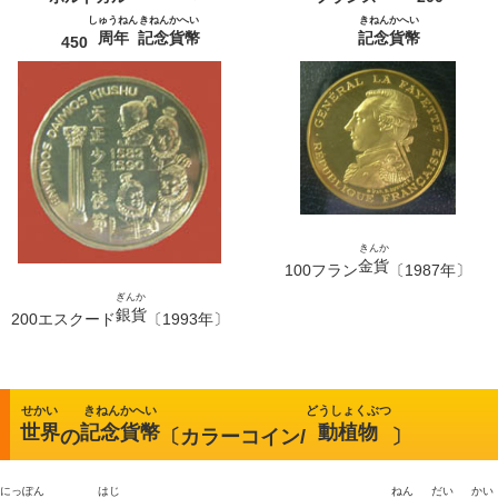
しゅうねん
きねんかへい
きねんかへい
周年
記念貨幣
記念貨幣
450
きんか
金貨
100フラン
〔1987年〕
ぎんか
銀貨
200エスクード
〔1993年〕
せかい
きねんかへい
どうしょくぶつ
世界
記念貨幣
動植物
の
〔カラーコイン/
〕
にっぽん
はじ
ねん
だい
かい