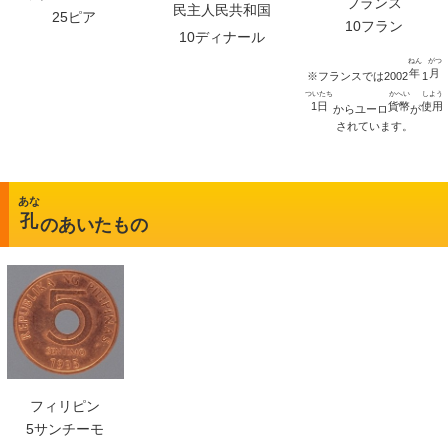
フランス
民主人民共和国
25ピア
10フラン
10ディナール
ねん
がつ
年
月
※フランスでは2002
1
ついたち
かへい
しよう
1日
貨幣
使用
からユーロ
が
されています。
あな
孔
のあいたもの
フィリピン
5サンチーモ