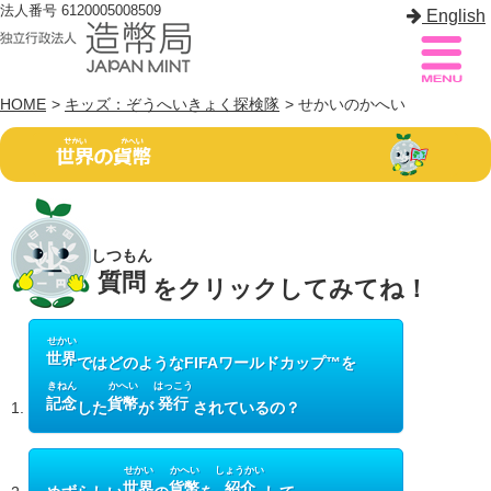
法人番号 6120005008509
English
HOME
>
キッズ：ぞうへいきょく探検隊
> せかいのかへい
造幣局案内
サイトマップ
トップページ
しつもん
造幣局について
質問
をクリックしてみてね！
造幣事業を知る
せかい
世界
貨幣を知る
ではどのようなFIFAワールドカップ™を
きねん
かへい
はっこう
記念
貨幣
発行
1.
した
が
されているの？
造幣局を楽しむ
造幣局製品を買う
せかい
かへい
しょうかい
世界
貨幣
紹介