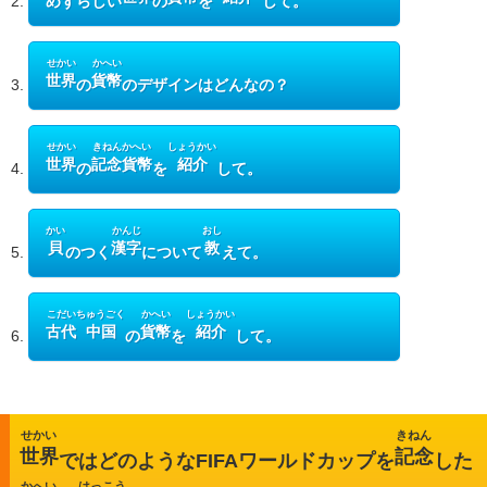
2.
めずらしい
の
を
して。
キッズページ
公式SNS
せかい
かへい
世界
貨幣
3.
の
のデザインはどんなの？
せかい
きねんかへい
しょうかい
世界
記念貨幣
紹介
4.
の
を
して。
かい
かんじ
おし
貝
漢字
教
5.
のつく
について
えて。
こだい
ちゅうごく
かへい
しょうかい
古代
中国
貨幣
紹介
6.
の
を
して。
せかい
きねん
世界
記念
ではどのようなFIFAワールドカップを
した
かへい
はっこう