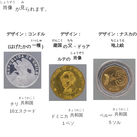
しょうぞう
み
肖像
見
が
られます。
デザイン：コンドル
デザイン：
デザイン：ナスカの
いっしゅ
けんこく
ちち
ちじょうえ
一種
建国
父
地上絵
(はげたかの
)
の
・ドゥア
しょうぞう
肖像
ルテの
きょうわこく
共和国
チリ
きょうわこく
10エスクード
きょうわこく
共和国
共和国
ペルー
ドミニカ
５ソル
１ペソ