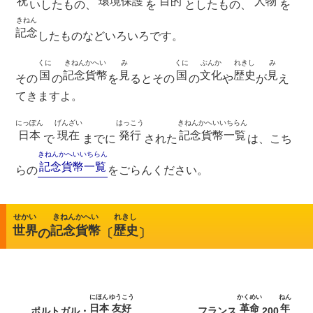
祝
環境保護
目的
人物
いしたもの、
を
としたもの、
を
きねん
記念
したものなどいろいろです。
くに
きねんかへい
み
くに
ぶんか
れきし
み
国
記念貨幣
見
国
文化
歴史
見
その
の
を
るとその
の
や
が
え
てきますよ。
にっぽん
げんざい
はっこう
きねんかへいいちらん
日本
現在
発行
記念貨幣一覧
で
までに
された
は、こち
きねんかへいいちらん
記念貨幣一覧
らの
をごらんください。
せかい
きねんかへい
れきし
世界
記念貨幣
歴史
の
〔
〕
にほん
ゆうこう
かくめい
ねん
日本
友好
革命
年
ポルトガル・
フランス
200