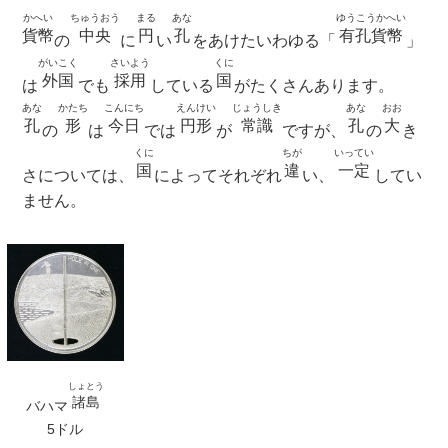
かへい
ちゅうおう
まる
あな
ゆうこうかへい
貨幣
中央
円
孔
有孔貨幣
の
に
い
をあけたいわゆる「
」
がいこく
さいよう
くに
外国
採用
国
は
でも
している
がたくさんあります。
あな
かたち
こんにち
えんけい
じょうしき
あな
おお
孔
形
今日
円形
常識
孔
大
の
は
では
が
ですが、
の
き
くに
ちが
いってい
国
違
一定
さについては、
によってそれぞれ
い、
してい
ません。
しょとう
諸島
バハマ
5ドル