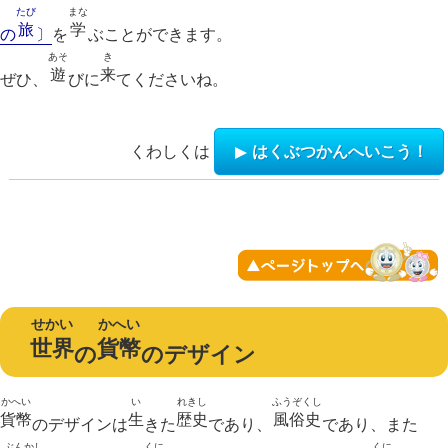
たび
まな
旅
学
の
〕
を
ぶことができます。
あそ
き
遊
来
ぜひ、
びに
てくださいね。
くわしくは
はくぶつかんへいこう！
せかい
かへい
世界
貨幣
の
のデザイン
かへい
い
れきし
ふうぞくし
貨幣
生
歴史
風俗史
のデザインは
きた
であり、
であり、また
ぶんかし
くに
くに