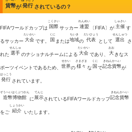
貨幣
発行
が
されているの？
こくさい
れんめい
しゅさい
国際
連盟
主催
FIFAワールドカップは
サッカー
〔FIFA〕が
す
たいかい
くに
ちいき
だいひょう
せんしゅつ
大会
国
地域
代表
選出
るサッカー
です。
または
の
として
さ
せんしゅ
たいかい
おお
選手
大会
大
れた
のナショナルチームによる
であり、
きなス
せかい
さまざま
くに
きねんかへい
世界
様々
国
記念貨幣
ポーツイベントであるため、
の
な
で
が
はっこう
発行
されています。
ぞうへいはくぶつかん
てんじ
きねんかへい
造幣博物館
展示
記念貨幣
に
されているFIFAワールドカップ
しょうかい
紹介
をご
いたします。