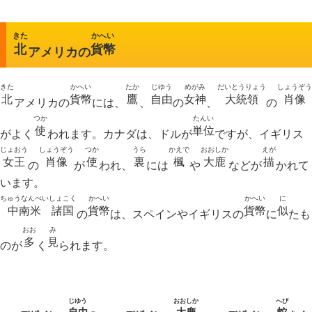
きた
かへい
北
貨幣
アメリカの
きた
かへい
たか
じゆう
めがみ
だいとうりょう
しょうぞう
北
貨幣
鷹
自由
女神
大統領
肖像
アメリカの
には、
、
の
、
の
つか
たんい
使
単位
がよく
われます。カナダは、ドルが
ですが、イギリス
じょおう
しょうぞう
つか
うら
かえで
おおしか
えが
女王
肖像
使
裏
楓
大鹿
描
の
が
われ、
には
や
などが
かれて
います。
ちゅうなんべい
しょこく
かへい
かへい
に
中南米
諸国
貨幣
貨幣
似
の
は、スペインやイギリスの
に
たも
おお
み
多
見
のが
く
られます。
じゆう
おおしか
へび
自由
大鹿
蛇