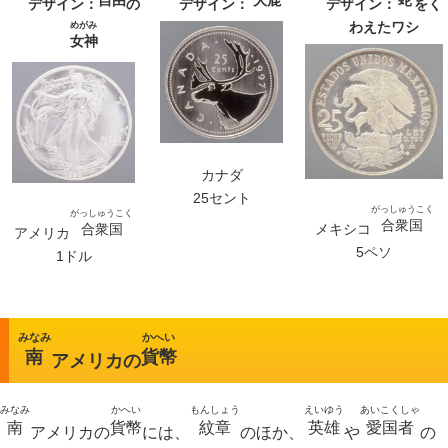
デザイン：
の
デザイン：
デザイン：
をく
わえたワシ
めがみ
女神
カナダ
25セント
がっしゅうこく
がっしゅうこく
合衆国
合衆国
メキシコ
アメリカ
5ペソ
1ドル
みなみ
かへい
南
貨幣
アメリカの
みなみ
かへい
もんしょう
えいゆう
あいこくしゃ
南
貨幣
紋章
英雄
愛国者
アメリカの
には、
のほか、
や
の