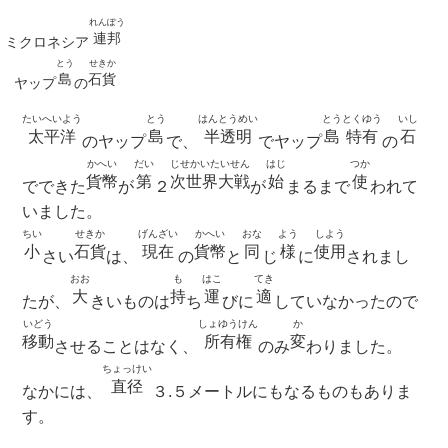
れんぽう
連邦
ミクロネシア
とう
せきか
島
石貨
ヤップ
の
たいへいよう
とう
はんとうめい
とう
とくゆう
いし
太平洋
島
半透明
島
特有
石
のヤップ
で、
でヤップ
の
かへい
だい
じせかいたいせん
はじ
つか
貨幣
第
次世界大戦
始
使
でできた
が
２
が
まるまで
われて
いました。
ちい
せきか
げんざい
かへい
おな
よう
しよう
小
石貨
現在
貨幣
同
様
使用
さい
は、
の
と
じ
に
されまし
おお
も
はこ
てき
大
持
運
適
たが、
きいものは
ち
びに
していなかったので
いどう
しょゆうけん
か
移動
所有権
変
させることはなく、
のみ
わりました。
ちょっけい
直径
なかには、
３.５メートルにもなるものもありま
す。