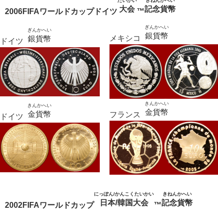
たいかい
きねんかへい
大会
記念貨幣
2006FIFAワールドカップドイツ
™
ぎんかへい
ぎんかへい
銀貨幣
メキシコ
銀貨幣
ドイツ
きんかへい
きんかへい
金貨幣
金貨幣
フランス
ドイツ
にっぽん/かんこくたいかい
きねんかへい
日本/韓国大会
記念貨幣
2002FIFAワールドカップ
™