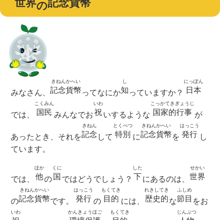
世界
記念貨幣
の
きねんかへい
し
にっぽん
記念貨幣
知
日本
みなさん、
ってなにか
っていますか？
こくみん
いわ
こっかてきぎょうじ
国民
祝
国家的行事
では、
みんなでお
いするような
が
きねん
とくべつ
きねんかへい
はっこう
記念
特別
記念貨幣
発行
あったとき、それを
して
に
を
し
ています。
ほか
くに
した
せかい
他
国
下
世界
では、
の
ではどうでしょう？
にあるのは、
きねんかへい
はっこう
もくてき
れきしてき
ふしめ
記念貨幣
発行
目的
歴史的
節目
の
です。
の
には、
な
をお
いわ
かんきょうほご
もくてき
じんぶつ