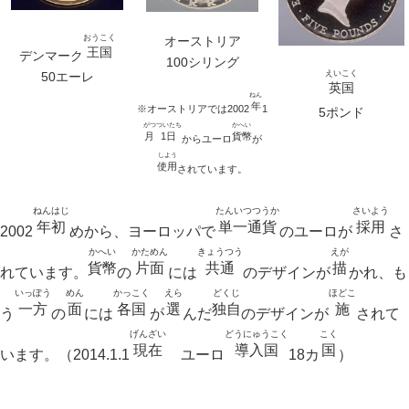
おうこく
オーストリア
王国
デンマーク
100シリング
えいこく
50エーレ
英国
ねん
年
※オーストリアでは2002
1
5ポンド
がつ
ついたち
かへい
月
1日
貨幣
からユーロ
が
しよう
使用
されています。
ねんはじ
たんいつつうか
さいよう
年初
単一通貨
採用
2002
めから、ヨーロッパで
のユーロが
さ
かへい
かためん
きょうつう
えが
貨幣
片面
共通
描
れています。
の
には
のデザインが
かれ、も
いっぽう
めん
かっこく
えら
どくじ
ほどこ
一方
面
各国
選
独自
施
う
の
には
が
んだ
のデザインが
されて
げんざい
どうにゅうこく
こく
現在
導入国
国
います。（2014.1.1
ユーロ
18カ
）