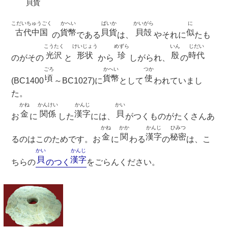
貝貨
こだいちゅうごく
かへい
ばいか
かいがら
に
古代中国
貨幣
貝貨
貝殻
似
の
である
は、
やそれに
たも
こうたく
けいじょう
めずら
いん
じだい
光沢
形状
珍
殷
時代
のがその
と
から
しがられ、
の
ごろ
かへい
つか
頃
貨幣
使
(BC1400
～BC1027)に
として
われていまし
た。
かね
かんけい
かんじ
かい
金
関係
漢字
貝
お
に
した
には、
がつくものがたくさんあ
かね
かか
かんじ
ひみつ
金
関
漢字
秘密
るのはこのためです。お
に
わる
の
は、こ
かい
かんじ
貝
漢字
ちらの
のつく
をごらんください。