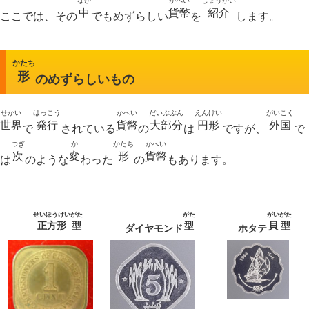
なか
かへい
しょうかい
中
貨幣
紹介
ここでは、その
でもめずらしい
を
します。
かたち
形
のめずらしいもの
せかい
はっこう
かへい
だいぶぶん
えんけい
がいこく
世界
発行
貨幣
大部分
円形
外国
で
されている
の
は
ですが、
で
つぎ
か
かたち
かへい
次
変
形
貨幣
は
のような
わった
の
もあります。
せいほうけい
がた
がた
がい
がた
正方形
型
型
貝
型
ダイヤモンド
ホタテ