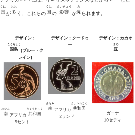
くに
おお
くに
えいきょう
み
国
多
国
影響
見
が
く、これらの
の
が
られます。
デザイン：
デザイン：クードゥ
デザイン：カカオ
ー
こくちょう
まめ
国鳥
豆
(ブルー・ク
レイン)
みなみ
きょうわこく
南
共和国
アフリカ
みなみ
きょうわこく
ガーナ
南
共和国
アフリカ
2ランド
10セディ
5セント