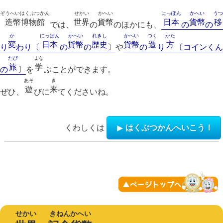
ぞうへいはくぶつかん
せかい
かへい
にっぽん
かへい
うつ
造幣博物館
世界
貨幣
日本
貨幣
移
では、
の
のほかにも、
の
の
か
にっぽん
かへい
れきし
かへい
つく
かた
変
日本
貨幣
歴史
貨幣
造
方
り
わり〔
の
の
〕
や
の
り
〔コインくん
たび
まな
旅
学
の
〕
を
ぶことができます。
あそ
き
遊
来
ぜひ、
びに
てくださいね。
くわしくは
はくぶつかんへいこう！
せかい
きねんかへい