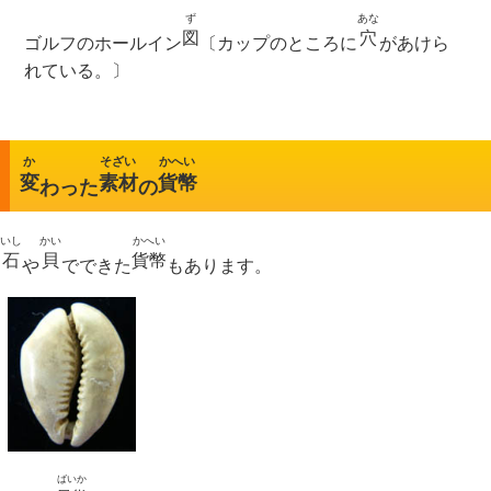
ず
あな
図
穴
ゴルフのホールイン
〔カップのところに
があけら
れている。〕
か
そざい
かへい
変
素材
貨幣
わった
の
いし
かい
かへい
石
貝
貨幣
や
でできた
もあります。
ばいか