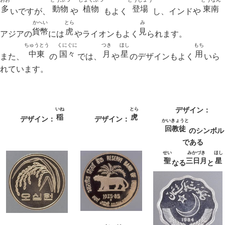
多
動物
植物
登場
東南
いですが、
や
もよく
し、インドや
かへい
とら
み
貨幣
虎
見
アジアの
には
やライオンもよく
られます。
ちゅうとう
くにぐに
つき
ほし
もち
中東
国々
月
星
用
また、
の
では、
や
のデザインもよく
いら
れています。
デザイン：
いね
とら
稲
虎
デザイン：
デザイン：
かいきょうと
回教徒
のシンボル
である
せい
みかづき
ほし
聖
三日月
星
なる
と