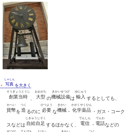
しゃしん
写真
を大きく
そうぎょうとうじ
おおがた
きかいせつび
ゆにゅう
創業当時
大型
機械設備
輸入
、
の
は
するとしても、
かへい
つく
ひつよう
きかい
かがくやくひん
貨幣
造
必要
機械
化学薬品
を
るのに
な
・
・ガス・コーク
じきゅうじそく
でんしん
でんわ
自給自足
電信
電話
スなどは
するほかなく、
・
などの
せつび
てんびん
とけい
きかい
つく