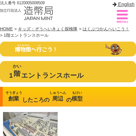
法人番号 6120005008509
English
HOME
>
キッズ：ぞうへいきょく探検隊
>
はくぶつかんへいこう！
> 1階エントランスホール
造幣局案内
サイトマップ
トップページ
かい
階
造幣局について
1
エントランスホール
造幣事業を知る
そうぎょう
しゅうへん
もけい
創業
周辺
模型
したころの
の
貨幣を知る
造幣局を楽しむ
造幣局製品を買う