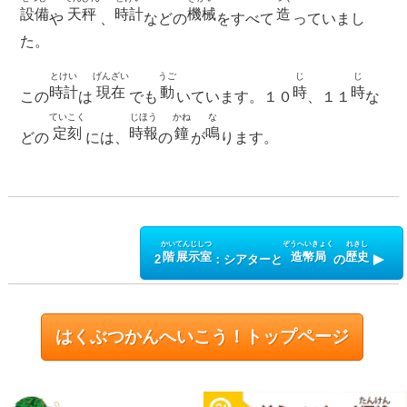
設備
天秤
時計
機械
造
や
、
などの
をすべて
っていまし
た。
とけい
げんざい
うご
じ
じ
時計
現在
動
時
時
この
は
でも
いています。１０
、１１
な
ていこく
じほう
かね
な
定刻
時報
鐘
鳴
どの
には、
の
が
ります。
かい
てんじしつ
ぞうへいきょく
れきし
階
展示室
造幣局
歴史
2
：シアターと
の
はくぶつかんへいこう！トップページ