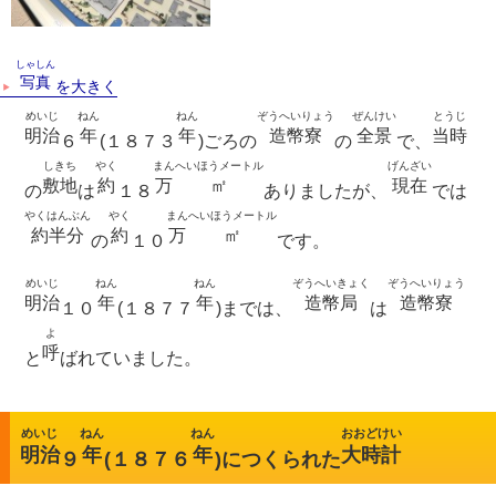
キッズページ
公式SNS
しゃしん
写真
を大きく
めいじ
ねん
ねん
ぞうへいりょう
ぜんけい
とうじ
明治
年
年
造幣寮
全景
当時
６
(１８７３
)ごろの
の
で、
しきち
やく
まん
へいほうメートル
げんざい
敷地
約
万
㎡
現在
の
は
１８
ありましたが、
では
やくはんぶん
やく
まん
へいほうメートル
約半分
約
万
㎡
の
１０
です。
めいじ
ねん
ねん
ぞうへいきょく
ぞうへいりょう
明治
年
年
造幣局
造幣寮
１０
(１８７７
)までは、
は
よ
呼
と
ばれていました。
めいじ
ねん
ねん
おおどけい
明治
年
年
大時計
９
(１８７６
)につくられた