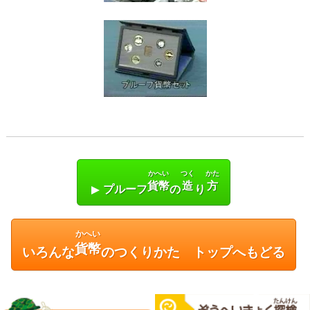
かへい
つく
かた
貨幣
造
方
プルーフ
の
り
かへい
貨幣
いろんな
のつくりかた トップへもどる