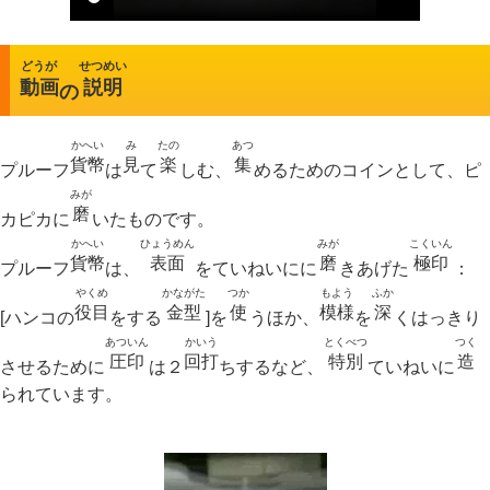
キッズページ
公式SNS
どうが
せつめい
動画
説明
の
かへい
み
たの
あつ
貨幣
見
楽
集
プルーフ
は
て
しむ、
めるためのコインとして、ピ
みが
磨
カピカに
いたものです。
かへい
ひょうめん
みが
こくいん
貨幣
表面
磨
極印
プルーフ
は、
をていねいにに
きあげた
：
やくめ
かながた
つか
もよう
ふか
役目
金型
使
模様
深
[ハンコの
をする
]を
うほか、
を
くはっきり
あついん
かいう
とくべつ
つく
圧印
回打
特別
造
させるために
は２
ちするなど、
ていねいに
られています。