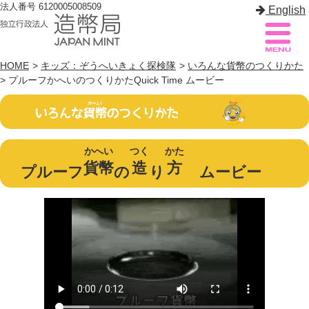
法人番号 6120005008509
English
HOME
>
キッズ：ぞうへいきょく探検隊
>
いろんな貨幣のつくりかた
> プルーフかへいのつくりかたQuick Time ムービー
造幣局案内
サイトマップ
トップページ
かへい
つく
かた
貨幣
造
方
造幣局について
プルーフ
の
り
ムービー
造幣事業を知る
貨幣を知る
造幣局を楽しむ
造幣局製品を買う