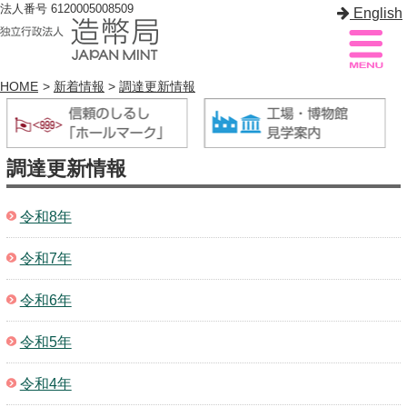
法人番号 6120005008509
English
HOME
>
新着情報
>
調達更新情報
造幣局案内
サイトマップ
調達更新情報
トップページ
令和8年
造幣局について
令和7年
造幣事業を知る
令和6年
貨幣を知る
造幣局を楽しむ
令和5年
造幣局製品を買う
令和4年