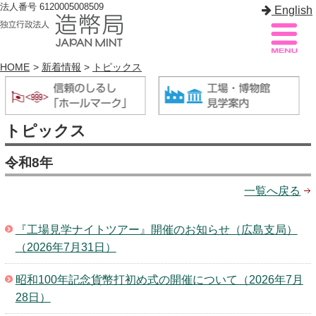
法人番号 6120005008509
English
HOME
>
新着情報
>
トピックス
造幣局案内
サイトマップ
トピックス
トップページ
令和8年
造幣局について
一覧へ戻る
造幣事業を知る
『工場見学ナイトツアー』開催のお知らせ（広島支局）
貨幣を知る
（2026年7月31日）
造幣局を楽しむ
昭和100年記念貨幣打初め式の開催について（2026年7月
造幣局製品を買う
28日）