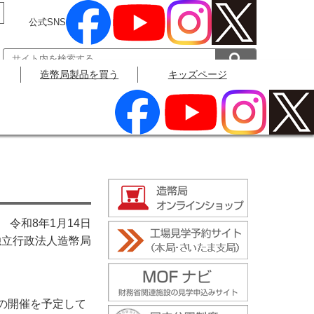
公式SNS
造幣局製品を買う
キッズページ
公式SNS
令和8年1月14日
独立行政法人造幣局
の開催を予定して