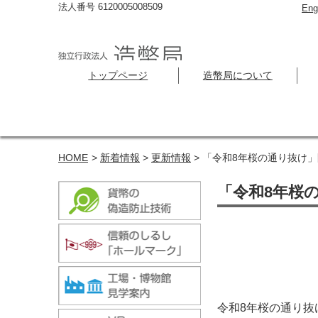
法人番号 6120005008509
Eng
トップページ
造幣局について
HOME
>
新着情報
>
更新情報
> 「令和8年桜の通り抜け」
「令和8年桜の
令和8年桜の通り