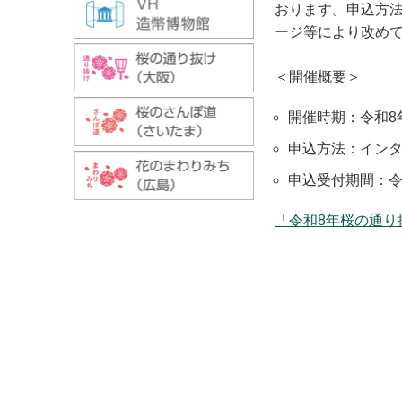
おります。申込方
ージ等により改め
＜開催概要＞
開催時期：令和8
申込方法：イン
申込受付期間：令
「令和8年桜の通り