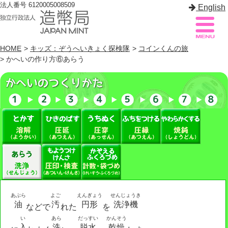
法人番号 6120005008509
English
HOME
>
キッズ：ぞうへいきょく探検隊
>
コインくんの旅
> かへいの作り方⑥あらう
造幣局案内
サイトマップ
トップページ
造幣局について
造幣事業を知る
貨幣を知る
造幣局を楽しむ
あぶら
よご
えんぎょう
せんじょうき
油
汚
円形
洗浄機
などで
れた
を
造幣局製品を買う
い
あら
だっすい
かんそう
入
洗
脱水
乾燥