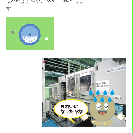
に
れよく
い、
・
しま
キッズページ
す。
公式SNS