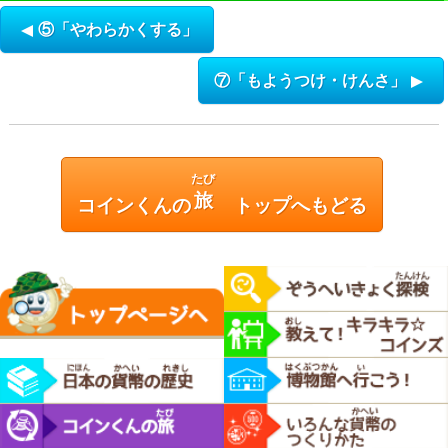
⑤「やわらかくする」
⑦「もようつけ・けんさ」
たび
旅
コインくんの
トップへもどる