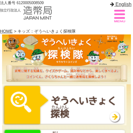
法人番号 6120005008509
English
HOME
> キッズ：ぞうへいきょく探検隊
造幣局案内
サイトマップ
トップページ
造幣局について
造幣事業を知る
貨幣を知る
造幣局を楽しむ
造幣局製品を買う