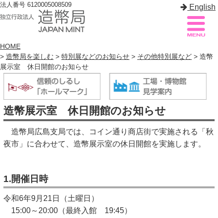
法人番号 6120005008509
English
HOME
>
造幣局を楽しむ
>
特別展などのお知らせ
>
その他特別展など
> 造幣
展示室 休日開館のお知らせ
造幣局案内
サイトマップ
トップページ
造幣展示室 休日開館のお知らせ
造幣局について
造幣局広島支局では、コイン通り商店街で実施される「秋
造幣事業を知る
夜市」に合わせて、造幣展示室の休日開館を実施します。
貨幣を知る
1.開催日時
造幣局を楽しむ
令和6年9月21日（土曜日）
造幣局製品を買う
15:00～20:00（最終入館 19:45）