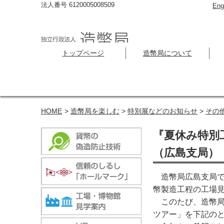
法人番号 6120005008509
Eng
トップページ
造幣局について
HOME
>
造幣局を楽しむ
>
特別展などのお知らせ
>
その
『夏休み特別
（広島支局）（
造幣局広島支局で
幣製造工程の工場
このたび、造幣局
ツアー」を下記の