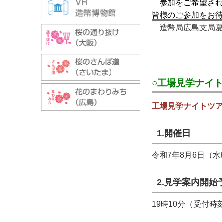
参加をご希望さ
皆様のご参加をお
造幣局広島支局夏
○工場見学ナイ
工場見学ナイトツ
1.開催日
令和7年8月6日（
2.見学案内開始
19時10分（受付時刻