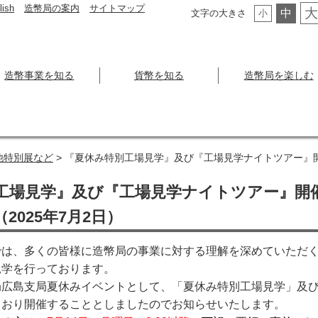
lish
造幣局の案内
サイトマップ
大
中
文字の大きさ
小
造幣事業を知る
貨幣を知る
造幣局を楽しむ
他特別展など
> 『夏休み特別工場見学』及び『工場見学ナイトツアー』開
工場見学』及び『工場見学ナイトツアー』開
2025年7月2日）
は、多くの皆様に造幣局の事業に対する理解を深めていただく
見学を行っております。
広島支局夏休みイベントとして、「夏休み特別工場見学」及び
とおり開催することとしましたのでお知らせいたします。