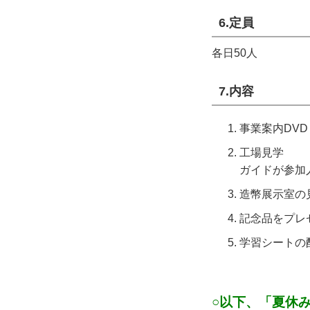
6.定員
各日50人
7.内容
事業案内DV
工場見学
ガイドが参加
造幣展示室の
記念品をプレ
学習シートの
○以下、「夏休