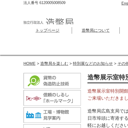
法人番号 6120005008509
Eng
トップページ
造幣局について
HOME
>
造幣局を楽しむ
>
特別展などのお知らせ
>
その
造幣展示室特別
造幣展示室特別開
ご来場いただきま
造幣局広島支局では
日市埠頭に寄港す
軽にお越しくださ