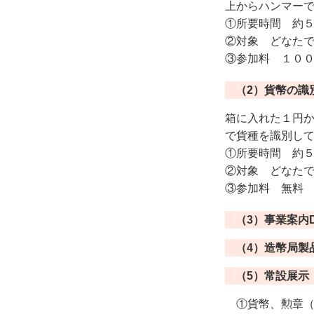
上からハンマー
①所要時間 約
②対象 どなた
③参加料 １０
（2）貨幣の識
箱に入れた１円
で貨種を識別し
①所要時間 約
②対象 どなた
③参加料 無料
（3）事業案内
（4）造幣局製
（5）常設展示
①貨幣、勲章（