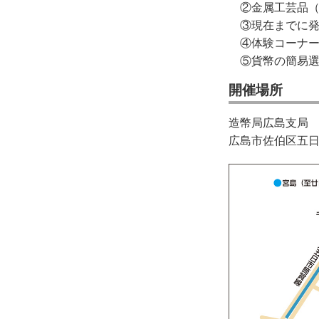
②金属工芸品（
③現在までに発
④体験コーナー
⑤貨幣の簡易選
開催場所
造幣局広島支局
広島市佐伯区五