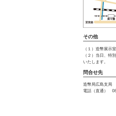
その他
（１）造幣展示
（２）当日、特
いたします。
問合せ先
造幣局広島支局
電話（直通） 082-