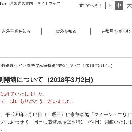
lish
造幣局の案内
サイトマップ
大
中
文字の大きさ
小
造幣事業を知る
貨幣を知る
造幣局を楽しむ
他特別展など
> 造幣展示室特別開館について（2018年3月2日)
開館について（2018年3月2日)
館は終了いたしました。
して、誠にありがとうございました。
、平成30年3月17日（土曜日）に豪華客船「クイーン・エリ
るのにあわせて、同日に造幣展示室を特別（休日）開館いたし
い。