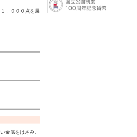
約１，０００点を展
丸い金属をはさみ、