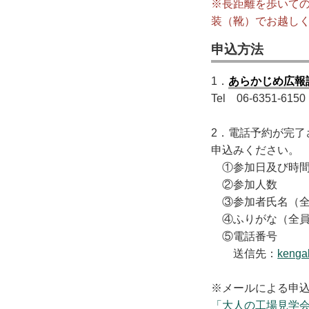
※長距離を歩いて
装（靴）でお越し
申込方法
1．
あらかじめ広報
Tel 06-6351-
2．電話予約が完了
申込みください。
①参加日及び時
②参加人数
③参加者氏名（全
④ふりがな（全員
⑤電話番号
送信先：
kenga
※メールによる申込
「大人の工場見学会