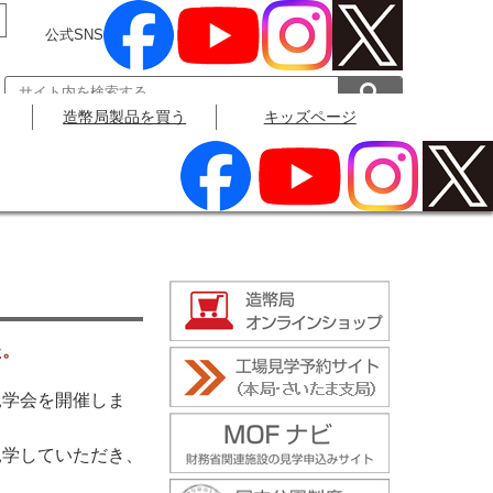
公式SNS
造幣局製品を買う
キッズページ
公式SNS
）
た。
見学会を開催しま
見学していただき、