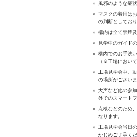
風邪のような症
マスクの着用は
の判断としてお
構内は全て禁煙
見学中のガイド
構内でのお手洗い
（※工場におい
工場見学会中、
の場所がござい
大声など他の参
外でのスマート
点検などのため、
なります。
工場見学会当日の
かじめご了承く