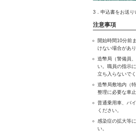
3．申込書をお送
注意事項
開始時間10分前
けない場合があ
造幣局（警備員
い。職員の指示
立ち入らないで
造幣局敷地内（
整理に必要な車
普通乗用車、バ
ください。
感染症の拡大等
い。