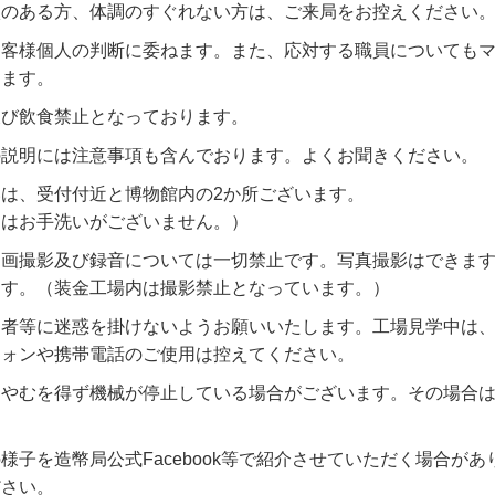
状のある方、体調のすぐれない方は、ご来局をお控えください
お客様個人の判断に委ねます。また、応対する職員についても
ります。
及び飲食禁止となっております。
の説明には注意事項も含んでおります。よくお聞きください。
は、受付付近と博物館内の2か所ございます。
てはお手洗いがございません。）
動画撮影及び録音については一切禁止です。写真撮影はできま
ます。（装金工場内は撮影禁止となっています。）
加者等に迷惑を掛けないようお願いいたします。工場見学中は
フォンや携帯電話のご使用は控えてください。
やむを得ず機械が停止している場合がございます。その場合は
様子を造幣局公式Facebook等で紹介させていただく場合が
ださい。