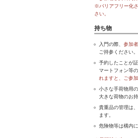
※バリアフリー化
さい。
持ち物
入門の際、
参加
ご持参ください
予約したことが
マートフォン等
れますと、ご参
小さな手荷物用
大きな荷物のお
貴重品の管理は
ます。
危険物等は構内