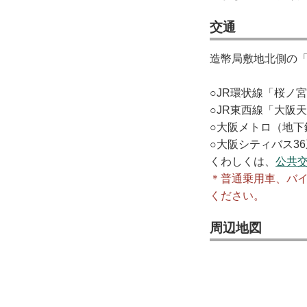
交通
造幣局敷地北側の
○JR環状線「桜ノ
○JR東西線「大阪
○大阪メトロ（地下
○大阪シティバス3
くわしくは、
公共
＊普通乗用車、バ
ください。
周辺地図