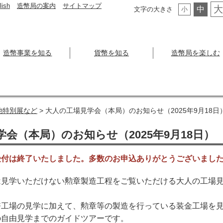
lish
造幣局の案内
サイトマップ
大
中
文字の大きさ
小
造幣事業を知る
貨幣を知る
造幣局を楽しむ
他特別展など
> 大人の工場見学会（本局）のお知らせ（2025年9月18日
会（本局）のお知らせ（2025年9月18日）
受付は終了いたしました。多数のお申込ありがとうございまし
は見学いただけない勲章製造工程をご覧いただける大人の工場
幣工場の見学に加えて、勲章等の製造を行っている装金工場を
の自由見学までのガイドツアーです。