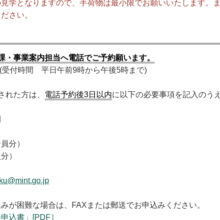
の見学となりますので、手荷物は最小限でお願いいたします。
ください。
課・事業案内担当へ電話でご予約願います。
6150 (受付時間 平日午前9時から午後5時まで)
された方は、
電話予約後3日以内
に以下の必要事項を記入のう
間
員分）
分）
ku@mint.go.jp
みが困難な場合は、FAXまたは郵送でお申込みください。
申込書」[PDF］