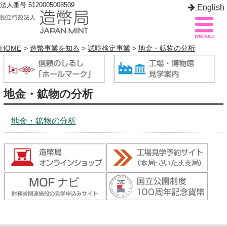
法人番号 6120005008509
English
HOME
>
造幣事業を知る
>
試験検定事業
>
地金・鉱物の分析
造幣局案内
サイトマップ
地金・鉱物の分析
トップページ
地金・鉱物の分析
造幣局について
造幣事業を知る
貨幣を知る
造幣局を楽しむ
造幣局製品を買う