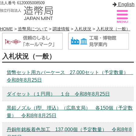
法人番号 6120005008509
English
HOME
>
造幣局について
>
調達情報
>
入札状況
>
入札状況（一般）
造幣局案内
サイトマップ
入札状況（一般）
トップページ
貨幣セット用カバーケース 27,000セット（予定数量）
造幣局について
令和8年8月25日
造幣事業を知る
ダイセット（１円用） １台 令和8年8月25日
貨幣を知る
黒鉛ノズル（I型、埋込）（広島支局） 各150個（予定数
造幣局を楽しむ
量） 令和8年8月25日
造幣局製品を買う
丹銅年銘板着色加工 137,000個（予定数量） 令和8年8