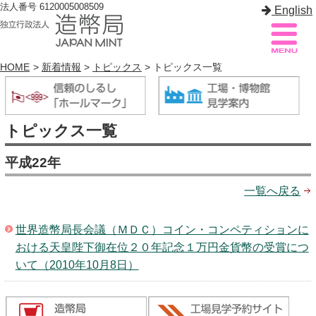
法人番号 6120005008509
English
HOME
>
新着情報
>
トピックス
> トピックス一覧
造幣局案内
サイトマップ
トピックス一覧
トップページ
平成22年
造幣局について
一覧へ戻る
造幣事業を知る
世界造幣局長会議（ＭＤＣ）コイン・コンペティションに
貨幣を知る
おける天皇陛下御在位２０年記念１万円金貨幣の受賞につ
造幣局を楽しむ
いて（2010年10月8日）
造幣局製品を買う