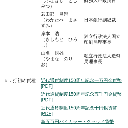
（ふなはし とし
財務大臣政務官
みつ）
若田部 昌澄
（わかたべ まさ
日本銀行副総裁
ずみ）
岸本 浩
独立行政法人国立
（きしもと ひろ
印刷局理事長
し）
山名 規雄
独立行政法人造幣
（やまな のり
局理事長
お）
５．打初め貨種
近代通貨制度150周年記念一万円金貨幣
[PDF]
近代通貨制度150周年記念五千円金貨幣
[PDF]
近代通貨制度150周年記念千円銀貨幣
[PDF]
新五百円バイカラー・クラッド貨幣