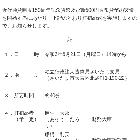
キッズページ
近代通貨制度150周年記念貨幣及び新500円通常貨幣の製造
を開始するにあたり、下記のとおり打初め式を実施しますの
公式SNS
で、お知らせします。
記
１．日 時
令和3年6月21日（月曜日）14時から
独立行政法人造幣局さいたま支局
２．場 所
（さいたま市大宮区北袋町1-190-22）
３．所要時間
約40分
４．打初め者
麻生 太郎
（予 定）
（あそう たろ
財務大臣
う）
船橋 利実