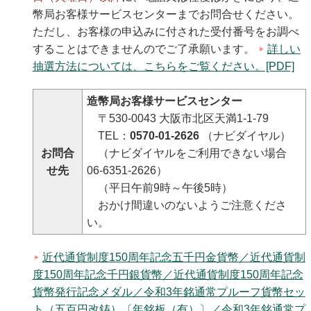
幣局お客様サービスセンターまでお問合せください。
ただし、お客様の申込みに付された受付番号をお調べ
することはできませんのでご了承願います。
詳しい
抽選方法については、こちらをご覧ください。[PDF]
造幣局お客様サービスセンター
〒530-0043 大阪市北区天満1-1-79
TEL：
0570-01-2626
（ナビダイヤル）
お問合
（ナビダイヤルをご利用できない場合
せ先
06-6351-2626）
（平日午前9時～午後5時）
おかけ間違いのないようご注意くださ
い。
近代通貨制度150周年記念五千円金貨幣／近代通貨制
度150周年記念千円銀貨幣／近代通貨制度150周年記念
貨幣発行記念メダル／令和3年銘通常プルーフ貨幣セッ
ト（五百円改鋳）〔年銘板（有）〕／令和3年銘通常プ