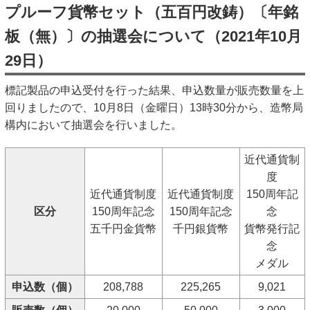
キッズページ
プルーフ貨幣セット（五百円改鋳）〔年銘
板（無）〕の抽選会について（2021年10月
公式SNS
29日）
標記製品の申込受付を行った結果、申込数量が販売数量を上
回りましたので、10月8日（金曜日）13時30分から、造幣局
構内において抽選会を行いました。
近代通貨制
度
近代通貨制度
近代通貨制度
150周年記
区分
150周年記念
150周年記念
念
五千円金貨幣
千円銀貨幣
貨幣発行記
念
メダル
申込数（個）
208,788
225,265
9,021