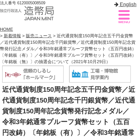
法人番号 6120005008509
English
HOME
>
新着情報
>
販売ニュース
> 近代通貨制度150周年記念五千円金貨幣
／近代通貨制度150周年記念千円銀貨幣／近代通貨制度150周年記念貨
造幣局案内
サイトマップ
幣発行記念メダル／令和3年銘通常プルーフ貨幣セット（五百円改鋳）
〔年銘板（有）〕／令和3年銘通常プルーフ貨幣セット（五百円改鋳）
〔年銘板（無）〕の抽選会について（2021年10月29日）
トップページ
造幣局について
近代通貨制度150周年記念五千円金貨幣／近
造幣事業を知る
代通貨制度150周年記念千円銀貨幣／近代通
貨幣を知る
貨制度150周年記念貨幣発行記念メダル／
造幣局を楽しむ
令和3年銘通常プルーフ貨幣セット（五百
造幣局製品を買う
円改鋳）〔年銘板（有）〕／令和3年銘通常