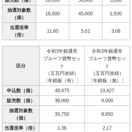
販売数（個）
20,000
50,000
3,000
抽選対象数
18,000
45,000
2,930
（個）
当選倍率
11.60
5.01
3.08
（倍）
令和3年銘通常
令和3年銘通常
プルーフ貨幣セッ
プルーフ貨幣セッ
区分
ト
ト
（五百円改鋳）
（五百円改鋳）
〔年銘板（有）〕
〔年銘板（無）〕
申込数（個）
48,475
19,427
販売数（個）
36,000
9,000
抽選対象数
35,750
8,950
（個）
当選倍率（倍）
1.36
2.17