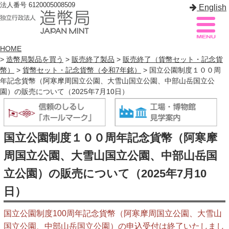
法人番号 6120005008509
English
HOME
>
造幣局製品を買う
>
販売終了製品
>
販売終了（貨幣セット・記念貨
幣）
>
貨幣セット・記念貨幣（令和7年銘）
> 国立公園制度１００周
造幣局案内
サイトマップ
年記念貨幣（阿寒摩周国立公園、大雪山国立公園、中部山岳国立公
園）の販売について（2025年7月10日）
トップページ
造幣局について
国立公園制度１００周年記念貨幣（阿寒摩
造幣事業を知る
周国立公園、大雪山国立公園、中部山岳国
貨幣を知る
立公園）の販売について（2025年7月10
日）
造幣局を楽しむ
造幣局製品を買う
国立公園制度100周年記念貨幣（阿寒摩周国立公園、大雪山
国立公園、中部山岳国立公園）の申込受付は終了いたしまし