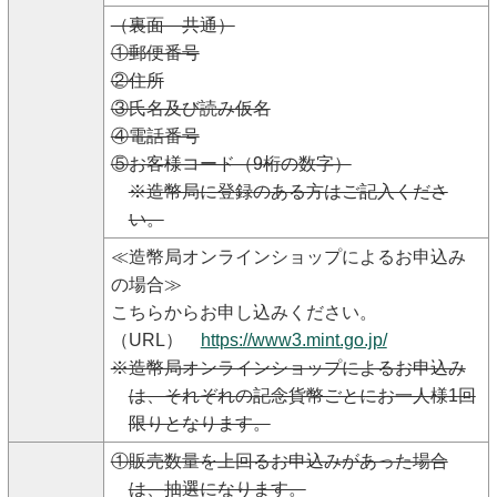
（裏面 共通）
①郵便番号
②住所
③氏名及び読み仮名
④電話番号
⑤お客様コード（9桁の数字）
※造幣局に登録のある方はご記入くださ
い。
≪造幣局オンラインショップによるお申込み
の場合≫
こちらからお申し込みください。
（URL）
https://www3.mint.go.jp/
※造幣局オンラインショップによるお申込み
は、それぞれの記念貨幣ごとにお一人様1回
限りとなります。
①販売数量を上回るお申込みがあった場合
は、抽選になります。