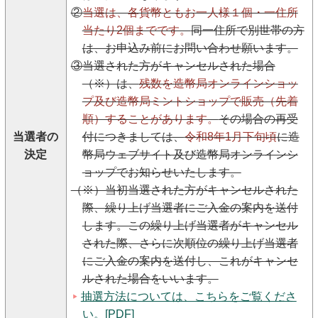
②
当選は、各貨幣ともお一人様１個・一住所
当たり2個までです。
同一住所で別世帯の方
は、お申込み前にお問い合わせ願います。
③当選された方がキャンセルされた場合
（※）は、
残数を造幣局オンラインショッ
プ及び造幣局ミントショップで販売（先着
順）することがあります。
その場合の再受
当選者の
付につきましては、
令和8年1月下旬頃
に造
決定
幣局ウェブサイト及び造幣局オンラインシ
ョップでお知らせいたします。
（※）当初当選された方がキャンセルされた
際、繰り上げ当選者にご入金の案内を送付
します。この繰り上げ当選者がキャンセル
された際、さらに次順位の繰り上げ当選者
にご入金の案内を送付し、これがキャンセ
ルされた場合をいいます。
抽選方法については、こちらをご覧くださ
い。[PDF]