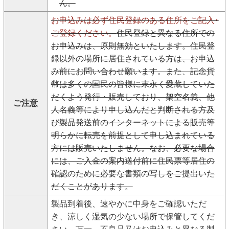
ん。
お申込みは必ず住民登録のある住所をご記入･
ご登録ください。
住民登録と異なる住所での
お申込みは、原則無効といたします。住民登
録以外の場所に居住されている方は、お申込
み前にお問い合わせ願います。また、記念貨
幣は多くの国民の皆様に末永く愛蔵していた
だくよう発行・販売しており、架空名義、他
ご注意
人名義等により申し込んだと判断される方及
び製品発送前のインターネットによる販売等
明らかに転売を前提として申し込まれている
方には販売いたしません。なお、必要な場合
には、ご入金の案内送付前に住民票等居住の
確認のために必要な書類の写しをご提出いた
だくことがあります。
製品到着後、速やかに中身をご確認いただ
き、涼しく湿気の少ない場所で保管してくだ