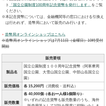
ト
「国立公園制度100周年記念貨幣を発行します」
をご覧
ください。
※本記念貨幣については、金融機関等の窓口における引換え
は行われず、造幣局において販売のみ行います。
造幣局オンラインショップはこちら
※造幣局オンラインショップは7月11日（金曜日）10時受付
開始
販売要領
国立公園制度１００周年記念貨幣（阿寒摩周
製品名
国立公園、大雪山国立公園、中部山岳国立公
園）
販売価格
各 15,200円
（消費税・送料込）
各 40,000個
（各お一人様1個限り）
※いずれの記念貨幣も販売数量のうち、海外
販売数量
販売用等として10%を限度に控除いたしま