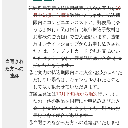
①造幣局発行の払込用紙等ご入金の案内を
10
月中旬頃から順次
送付いたします。払込期
限内にコンビニエンスストア、郵便局（ゆ
うちょ銀行）又は銀行（銀行振込手数料は
お客様のご負担）でご入金願います。造幣
局オンラインショップからお申し込みされ
た方は、クレジットカードでもお支払いい
ただけます。なお、製品発送はご入金･お支
当選され
払い後となります。
た方への
②ご案内の払込期限内にご入金･お支払いいた
連絡
だけない場合は、キャンセルされたものと
して取り扱わせていただきます。
③製品発送は
10月下旬頃から順次
行います。
なお、他の製品を同時にお申込み及びご入
金・お支払いいただきましても、別々のお
届けとなる場合があります。
④当選されなかった方への連絡はいたしませ