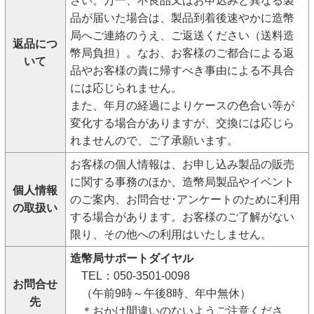
さい。万一、不良品又はお申込みと異なる製
品が届いた場合は、製品到着後速やかに造幣
局へご連絡のうえ、ご返送ください（送料造
返品につ
幣局負担）。なお、お客様のご都合による返
いて
品やお客様の責に帰すべき事由による不具合
には応じられません。
また、年月の経過によりケースの色合い等が
変化する場合がありますが、交換には応じら
れませんので、ご了承願います。
お客様の個人情報は、お申し込み製品の販売
に関する事務のほか、造幣局製品やイベント
個人情報
のご案内、お問合せ･アンケートのために利用
の取扱い
する場合があります。お客様のご了解がない
限り、その他への利用はいたしません。
造幣局サポートダイヤル
TEL：050‐3501‐0098
お問合せ
（午前9時～午後8時、年中無休）
先
＊おかけ間違いのないようご注意くださ