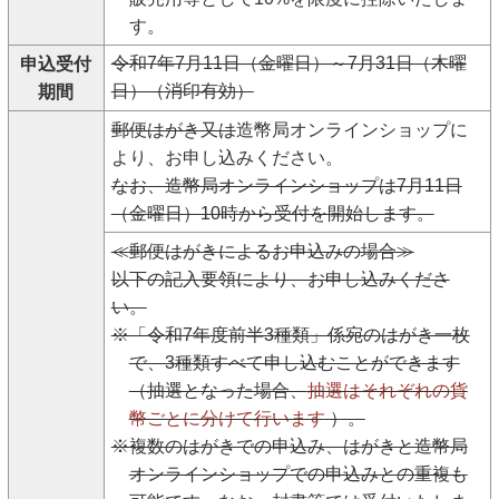
す。
令和7年7月11日（金曜日）～7月31日（木曜
申込受付
日）（消印有効）
期間
郵便はがき又は
造幣局オンラインショップに
より、お申し込みください。
なお、造幣局オンラインショップは7月11日
（金曜日）10時から受付を開始します。
≪郵便はがきによるお申込みの場合≫
以下の記入要領により、お申し込みくださ
い。
※「令和7年度前半3種類」係宛のはがき一枚
で、3種類すべて申し込むことができます
（抽選となった場合、
抽選はそれぞれの貨
幣ごとに分けて行います
）。
※複数のはがきでの申込み、はがきと造幣局
オンラインショップでの申込みとの重複も