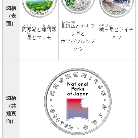
図柄
（表
ほく
ちん
だけ
面）
北
鎮
岳
とナキウ
あ
かん
こ
お
あ
かん
やり
が
たけ
阿
寒
湖
と
雄
阿
寒
槍
ヶ
岳
とライチ
サギと
だけ
ョウ
岳
とマリモ
ホソバウルップ
ソウ
図柄
（共
通裏
面）