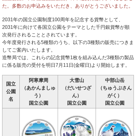
キッズページ
た。多数のお申込みをいただき、ありがとうございました。
公式SNS
2031年の国立公園制度100周年を記念する貨幣として、
2031年に向けて各国立公園をテーマとした千円銀貨幣が順
次発行されることとされています。
今年度発行される5種類のうち、以下の3種類の販売につきま
してご案内いたします。
造幣局では、これらの記念貨幣1枚を組み込んだ3種類の製品
に係る販売の受付を明日7月11日(金曜日)より開始します。
阿寒摩周
大雪山
中部山岳
国立
（あかんましゅ
（だいせつざ
（ちゅうぶさん
公園
う）
ん）
がく）
名
国立公園
国立公園
国立公園