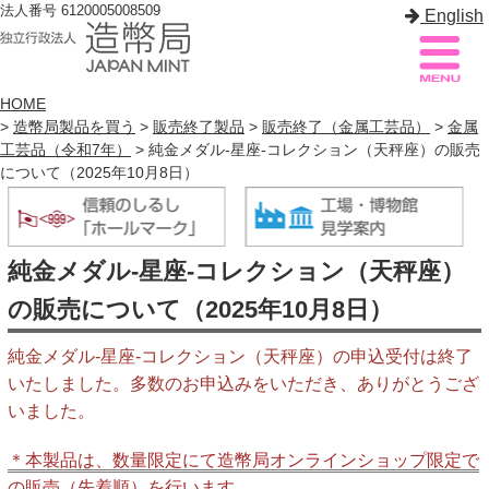
法人番号 6120005008509
English
HOME
>
造幣局製品を買う
>
販売終了製品
>
販売終了（金属工芸品）
>
金属
工芸品（令和7年）
> 純金メダル-星座-コレクション（天秤座）の販売
造幣局案内
サイトマップ
について（2025年10月8日）
トップページ
純金メダル-星座-コレクション（天秤座）
造幣局について
の販売について（2025年10月8日）
造幣事業を知る
純金メダル-星座-コレクション（天秤座）の申込受付は終了
貨幣を知る
いたしました。多数のお申込みをいただき、ありがとうござ
造幣局を楽しむ
いました。
造幣局製品を買う
＊本製品は、数量限定にて造幣局オンラインショップ限定で
の販売（先着順）を行います。