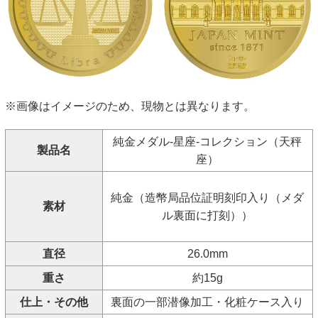
※画像はイメージのため、現物とは異なります。
純金メダル-星座-コレクション（天秤
製品名
座）
純金（造幣局品位証明刻印入り（メダ
素材
ル裏面に打刻））
直径
26.0mm
重さ
約15g
仕上・その他
裏面の一部潜像加工・化粧ケース入り