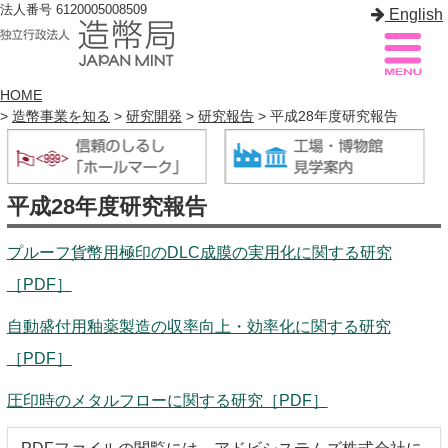
法人番号 6120005008509
English
HOME
>
造幣事業を知る
>
研究開発
>
研究報告
> 平成28年度研究報告
造幣局案内
サイトマップ
トップページ
平成28年度研究報告
造幣局について
プルーフ貨幣用極印のDLC成膜の実用化に関する研究
［PDF］
造幣事業を知る
自動盛付用釉薬製造の収率向上・効率化に関する研究
貨幣を知る
［PDF］
造幣局を楽しむ
圧印時のメタルフローに関する研究［PDF］
造幣局製品を買う