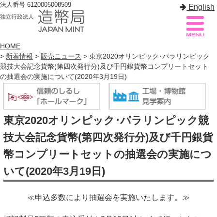
法人番号 6120005008509
English
HOME
>
新着情報
>
販売ニュース
> 東京2020オリンピック･パラリンピック
競技大会記念貨幣(第四次発行分)及び千円銀貨幣コンプリートセット
造幣局案内
サイトマップ
の抽選会の実施について(2020年3月19日)
トップページ
東京2020オリンピック･パラリンピック競
造幣局について
技大会記念貨幣(第四次発行分)及び千円銀貨
造幣事業を知る
幣コンプリートセットの抽選会の実施につ
貨幣を知る
いて(2020年3月19日)
造幣局を楽しむ
≪申込多数により抽選会を実施いたします。≫
造幣局製品を買う