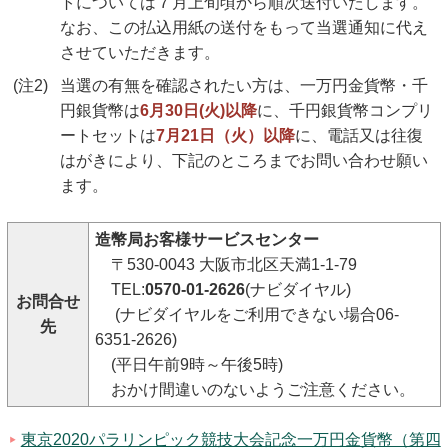
トについては７月上旬頃から順次送付いたします。
なお、この払込用紙の送付をもって当選通知に代え
させていただきます。
(注2)
当選の有無を確認されたい方は、一万円金貨幣・千
円銀貨幣は
6月30日(火)以降
に、千円銀貨幣コンプリ
ートセットは
7月21日（火）以降
に、電話又は往復
はがきにより、下記のところまでお問い合わせ願い
ます。
造幣局お客様サービスセンター
〒530-0043 大阪市北区天満1-1-79
TEL:
0570-01-2626
(ナビダイヤル)
お問合せ
(ナビダイヤルをご利用できない場合06-
先
6351-2626)
(平日午前9時～午後5時)
おかけ間違いのないようご注意ください。
東京2020パラリンピック競技大会記念一万円金貨幣（第四