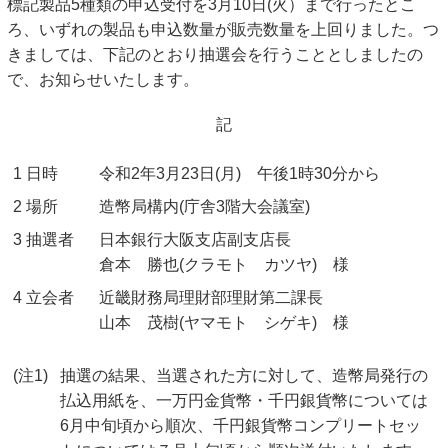
標記製品5種類の申込受付を3月10日(火）まで行ったとこ
キッズページ
ろ、いずれの製品も申込数量が販売数量を上回りました。つ
きましては、下記のとおり抽選会を行うこととしましたの
公式SNS
で、お知らせいたします。
記
1 日時
令和2年3月23日(月) 午後1時30分から
2 場所
造幣局構内(庁舎3階大会議室)
3 抽選者
日本銀行大阪支店副支店長
倉本 勝也(クラモト カツヤ) 様
4 立会者
近畿財務局理財部理財第二課長
山本 茂樹(ヤマモト シゲキ) 様
(注1)
抽選の結果、当選された方に対して、造幣局発行の
払込用紙を、一万円金貨幣・千円銀貨幣については
6月中旬頃から順次、千円銀貨幣コンプリートセッ