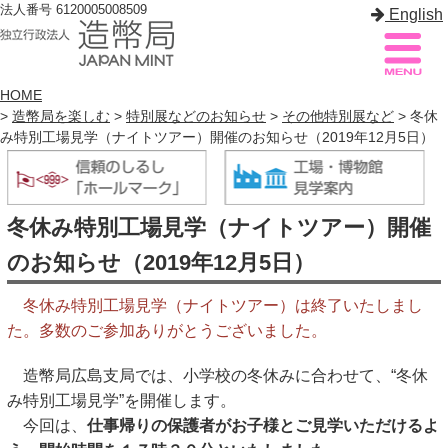
法人番号 6120005008509
English
HOME
>
造幣局を楽しむ
>
特別展などのお知らせ
>
その他特別展など
> 冬休
み特別工場見学（ナイトツアー）開催のお知らせ（2019年12月5日）
造幣局案内
サイトマップ
トップページ
冬休み特別工場見学（ナイトツアー）開催
造幣局について
のお知らせ（2019年12月5日）
造幣事業を知る
冬休み特別工場見学（ナイトツアー）は終了いたしまし
た。多数のご参加ありがとうございました。
貨幣を知る
造幣局を楽しむ
造幣局広島支局では、小学校の冬休みに合わせて、“冬休
み特別工場見学”を開催します。
造幣局製品を買う
今回は、
仕事帰りの保護者がお子様とご見学いただけるよ