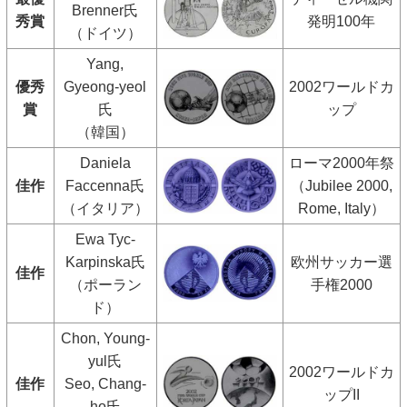
Brenner氏
秀賞
発明100年
（ドイツ）
Yang,
優秀
Gyeong-yeol
2002ワールドカ
賞
氏
ップ
（韓国）
Daniela
ローマ2000年祭
佳作
Faccenna氏
（Jubilee 2000,
（イタリア）
Rome, Italy）
Ewa Tyc-
Karpinska氏
欧州サッカー選
佳作
（ポーラン
手権2000
ド）
Chon, Young-
yul氏
2002ワールドカ
佳作
Seo, Chang-
ップII
ho氏