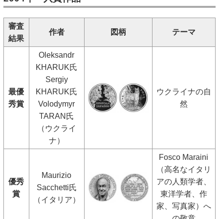
審査
作者
図柄
テーマ
結果
Oleksandr
KHARUK氏
Sergiy
最優
KHARUK氏
ウクライナの自
秀賞
Volodymyr
然
TARAN氏
（ウクライ
ナ）
Fosco Maraini
（高名なイタリ
Maurizio
優秀
アの人類学者、
Sacchetti氏
賞
東洋学者、作
（イタリア）
家、写真家）へ
の敬意