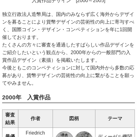
入賞作品デザイン [2000～2005]
キッズページ
独立行政法人造幣局は、国内のみならず広く海外からデザイ
公式SNS
ンを募ることにより貨幣デザインの芸術性の向上に寄与すべ
く、国際コイン・デザイン・コンペティションを年に1回開
催しております。
たくさんの方々に審査を通過したすばらしい作品デザインを
ご紹介したいという観点から、2000年からの一般部門の入
賞作品デザイン（素描）を掲載いたします。
今後ともこのコンペティションに対して国内外から多数の応
募があり、貨幣デザインの芸術性の向上に繋がることを願っ
てやみません。
2000年 入賞作品
審査
作者
図柄
テーマ
結果
Friedrich
最優
ディーゼル機関