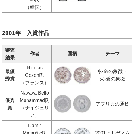
（韓国）
2001年 入賞作品
審査
作者
図柄
テーマ
結果
Nicolas
最優
水-命の象徴・
Cozon氏
秀賞
火-愛の象徴
（フランス）
Nayaya Bello
優秀
Muhammad氏
アフリカの通貨
賞
（ナイジェリ
ア）
Damir
Mataušic氏
2001ヒトゲノム