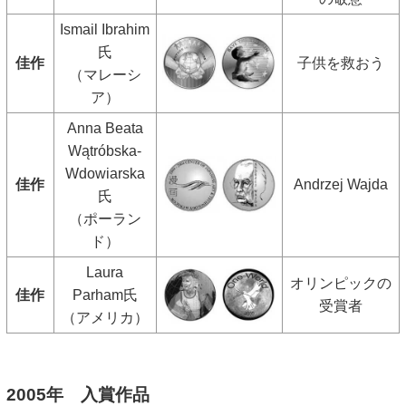
Ismail Ibrahim
氏
佳作
子供を救おう
（マレーシ
ア）
Anna Beata
Wątróbska-
Wdowiarska
佳作
Andrzej Wajda
氏
（ポーラン
ド）
Laura
オリンピックの
佳作
Parham氏
受賞者
（アメリカ）
2005年 入賞作品