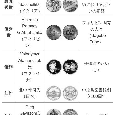
最優
Sacchetti氏
術におけるお互
秀賞
（イタリア）
いの影響
Emerson
フィリピン固有
Romney
優秀
の人々
G.Abraham氏
賞
（Bagobo
（フィリピ
Tribe）
ン）
Volodymyr
Atamanchuk
子供達のため
佳作
氏
に！
（ウクライ
ナ）
北中 幸司氏
中之島図書館創
佳作
（日本）
立100周年
Oleg
Gavrizon氏