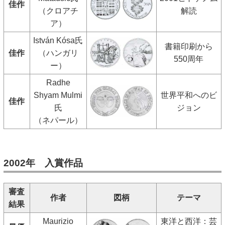
佳作
（クロアチ
解読
ア）
István Kósa氏
書籍印刷から
佳作
（ハンガリ
550周年
ー）
Radhe
Shyam Mulmi
世界平和へのビ
佳作
氏
ジョン
（ネパール）
2002年 入賞作品
審査
作者
図柄
テーマ
結果
Maurizio
東洋と西洋：芸