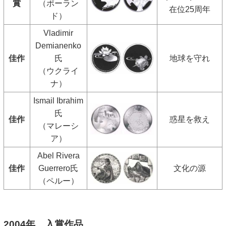
賞
（ポーラン
在位25周年
ド）
Vladimir
Demianenko
佳作
氏
地球を守れ
（ウクライ
ナ）
Ismail Ibrahim
氏
佳作
惑星を救え
（マレーシ
ア）
Abel Rivera
佳作
Guerrero氏
文化の源
（ペルー）
2004年 入賞作品