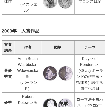
佳作
ブロンズ日記
（イスラエ
ル）
2003年 入賞作品
審査
作者
図柄
テーマ
結果
Anna Beata
Krzysztof
Wątróbska-
Penderecki
最優
Wdowiarska
（偉大なポーラ
秀賞
氏
ンドの作曲家・
（ポーラン
指揮者）誕生70
ド）
周年記念日
Robert
ローマ法王ヨハ
優秀
Kotowicz氏
ネ・パウロ2世