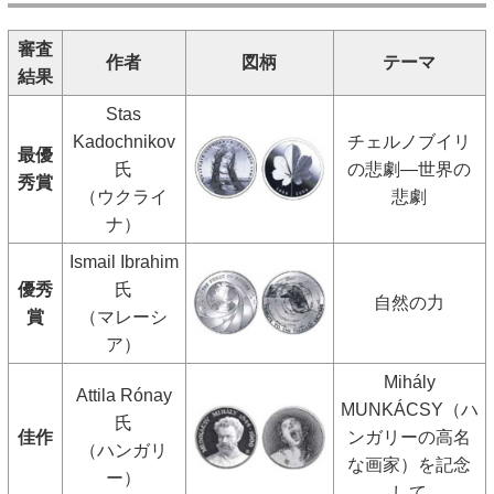
審査
作者
図柄
テーマ
結果
Stas
Kadochnikov
チェルノブイリ
最優
氏
の悲劇―世界の
秀賞
（ウクライ
悲劇
ナ）
Ismail Ibrahim
優秀
氏
自然の力
賞
（マレーシ
ア）
Mihály
Attila Rónay
MUNKÁCSY（ハ
氏
佳作
ンガリーの高名
（ハンガリ
な画家）を記念
ー）
して