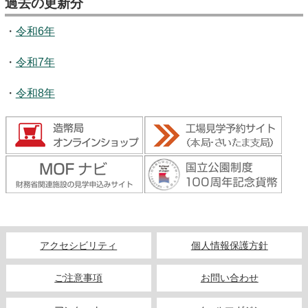
過去の更新分
キッズページ
・
令和6年
公式SNS
・
令和7年
・
令和8年
アクセシビリティ
個人情報保護方針
ご注意事項
お問い合わせ