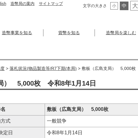
lish
造幣局の案内
サイトマップ
大
中
文字の大きさ
小
造幣事業を知る
貨幣を知る
造幣局を楽しむ
年度
>
落札状況(物品製造等/R7下期/本局)
> 敷板（広島支局） 5,000枚
） 5,000枚 令和8年1月14日
件名
敷板（広島支局） 5,000枚
約方式
一般競争
決定日
令和8年1月14日