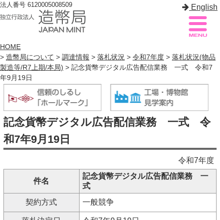
法人番号 6120005008509
English
HOME
>
造幣局について
>
調達情報
>
落札状況
>
令和7年度
>
落札状況(物品
製造等/R7上期/本局)
> 記念貨幣デジタル広告配信業務 一式 令和7
造幣局案内
サイトマップ
年9月19日
トップページ
記念貨幣デジタル広告配信業務 一式 令
造幣局について
和7年9月19日
造幣事業を知る
令和7年度
貨幣を知る
記念貨幣デジタル広告配信業務 一
件名
造幣局を楽しむ
式
契約方式
一般競争
造幣局製品を買う