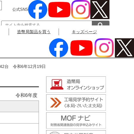
公式SNS
造幣局製品を買う
キッズページ
公式SNS
2台 令和6年12月19日
令和6年度