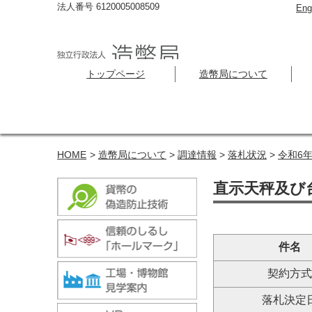
法人番号 6120005008509
Eng
トップページ
造幣局について
HOME
>
造幣局について
>
調達情報
>
落札状況
>
令和6
直示天秤及び台
件名
契約方
落札決定