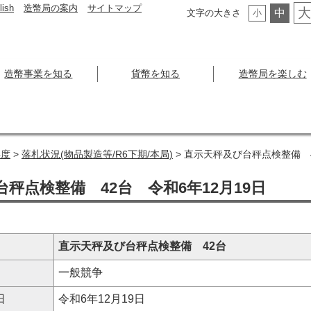
lish
造幣局の案内
サイトマップ
大
中
文字の大きさ
小
造幣事業を知る
貨幣を知る
造幣局を楽しむ
年度
>
落札状況(物品製造等/R6下期/本局)
> 直示天秤及び台秤点検整備 4
秤点検整備 42台 令和6年12月19日
直示天秤及び台秤点検整備 42台
式
一般競争
日
令和6年12月19日