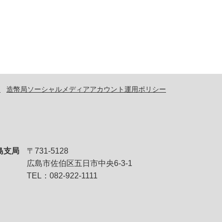
問
造幣局ソーシャルメディアアカウント運用ポリシー
島支局
〒731-5128
広島市佐伯区五日市中央6-3-1
TEL：082-922-1111