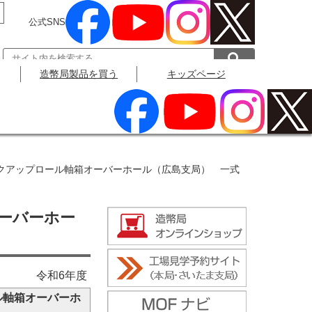
公式SNS
造幣局製品を買う
キッズページ
公式SNS
ックアップロール軸箱オーバーホール（広島支局） 一式
ーバーホー
令和6年度
ル軸箱オーバーホ