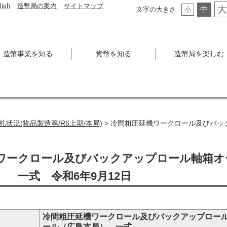
lish
造幣局の案内
サイトマップ
大
中
文字の大きさ
小
造幣事業を知る
貨幣を知る
造幣局を楽しむ
札状況(物品製造等/R6上期/本局)
> 冷間粗圧延機ワークロール及びバ
ワークロール及びバックアップロール軸箱オ
 一式 令和6年9月12日
冷間粗圧延機ワークロール及びバックアップロー
ール（広島支局） 一式