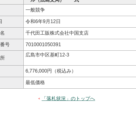
式
一般競争
日
令和6年9月12日
氏名
千代田工販株式会社中国支店
人番号
7010001050391
広島市中区基町12-3
住所
格
6,776,000円（税込み）
式
最低価格
「落札状況」のトップへ