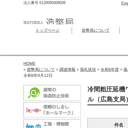
法人番号 6120005008509
Eng
トップページ
造幣局について
HOME
>
造幣局について
>
調達情報
>
落札状況
>
令和6年度
>
落
令和6年9月12日
冷間粗圧延機
ル（広島支局）
件名