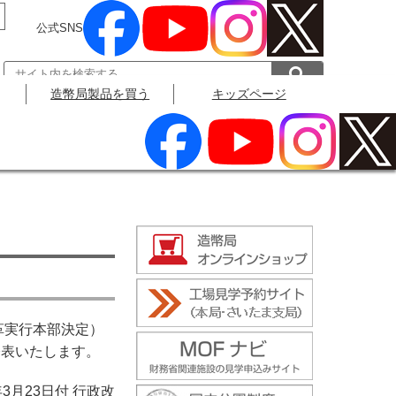
公式SNS
造幣局製品を買う
キッズページ
公式SNS
革実行本部決定）
公表いたします。
月23日付 行政改