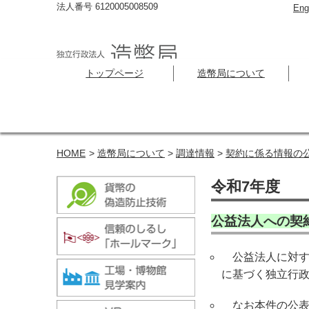
法人番号 6120005008509
Eng
トップページ
造幣局について
HOME
>
造幣局について
>
調達情報
>
契約に係る情報の
令和7年度
公益法人への契
公益法人に対する
に基づく独立行
なお本件の公表は