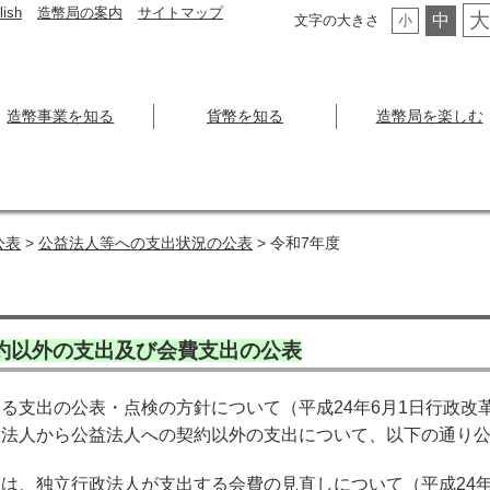
lish
造幣局の案内
サイトマップ
大
中
文字の大きさ
小
造幣事業を知る
貨幣を知る
造幣局を楽しむ
公表
>
公益法人等への支出状況の公表
> 令和7年度
約以外の支出及び会費支出の公表
支出の公表・点検の方針について（平成24年6月1日行政改
政法人から公益法人への契約以外の支出について、以下の通り
、独立行政法人が支出する会費の見直しについて（平成24年3