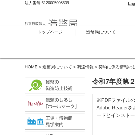
法人番号 6120005008509
Eng
トップページ
造幣局について
HOME
>
造幣局について
>
調達情報
>
契約に係る情報の
令和7年度第２
※PDFファイルの
Adobe Rea
ードとインストー