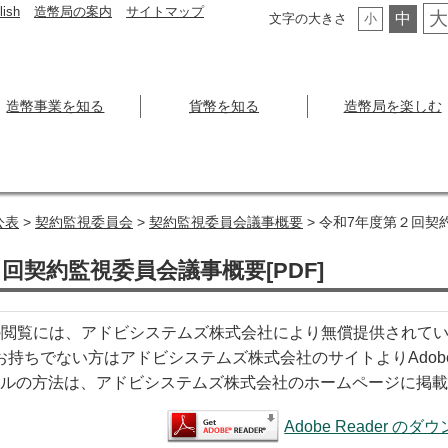
lish
造幣局の案内
サイトマップ
大
中
文字の大きさ
小
造幣事業を知る
貨幣を知る
造幣局を楽しむ
公表
>
契約監視委員会
>
契約監視委員会議事概要
> 令和7年度第２回契約
回契約監視委員会議事概要[PDF]
閲覧には、アドビシステムズ株式会社により無償提供されているAd
derをお持ちでない方はアドビシステムズ株式会社のサイトよりAdo
ルの方法は、アドビシステムズ株式会社のホームページに掲載
Adobe Reader の