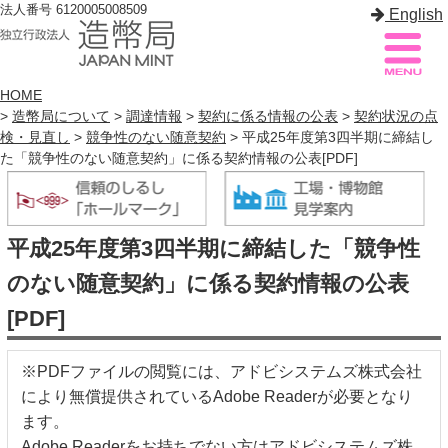
法人番号 6120005008509
English
HOME
>
造幣局について
>
調達情報
>
契約に係る情報の公表
>
契約状況の点
検・見直し
>
競争性のない随意契約
> 平成25年度第3四半期に締結し
造幣局案内
サイトマップ
た「競争性のない随意契約」に係る契約情報の公表[PDF]
トップページ
平成25年度第3四半期に締結した「競争性
造幣局について
のない随意契約」に係る契約情報の公表
造幣事業を知る
[PDF]
貨幣を知る
※PDFファイルの閲覧には、アドビシステムズ株式会社
造幣局を楽しむ
により無償提供されているAdobe Readerが必要となり
造幣局製品を買う
ます。
Adobe Readerをお持ちでない方はアドビシステムズ株