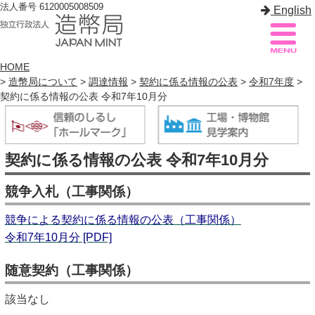
法人番号 6120005008509
English
HOME
>
造幣局について
>
調達情報
>
契約に係る情報の公表
>
令和7年度
>
契約に係る情報の公表 令和7年10月分
造幣局案内
サイトマップ
トップページ
契約に係る情報の公表 令和7年10月分
造幣局について
競争入札（工事関係）
造幣事業を知る
競争による契約に係る情報の公表（工事関係）
貨幣を知る
令和7年10月分 [PDF]
造幣局を楽しむ
随意契約（工事関係）
造幣局製品を買う
該当なし