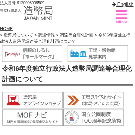
法人番号 6120005008509
English
HOME
>
造幣局について
>
調達情報
>
調達等合理化計画
> 令和6年度独立行
政法人造幣局調達等合理化計画について
造幣局案内
サイトマップ
トップページ
令和6年度独立行政法人造幣局調達等合理化
造幣局について
計画について
造幣事業を知る
貨幣を知る
造幣局を楽しむ
造幣局製品を買う