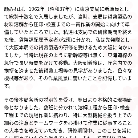
顧みれば、1962年（昭和37年）に東京支局に新職員とし
て総勢十数名で入局しましたが、当時、支局は貨幣製造の
材料溶解から圧印･検査までの一貫作業の開始に向けて準
備していたところでした。私達は支局での研修期間を終え
た後、貨幣課配属予定者が2班に分かれ、私は先発隊とし
て大阪本局での貨幣製造の研修を受けるため大阪に向かい
ました。当時は現在のように新幹線等は無く、東海道線の
急行で長い時間をかけて移動。大阪到着後は、庁舎内での
挨拶を済ませた後貨幣工場等の見学がありました。色々な
機械等があり、その作業風景に驚いたことを記憶していま
す。
その後本局各所の説明等を受け、翌日より本格的に現場研
修となりました。数班に分かれて溶解工程から圧印･検査
工程までの現場作業に携わり、特に大型機械を扱う上での
細心の注意とチームワークを心掛けて作業に従事すること
の大事さを教えていただき、研修期間中、このことを常に
心に留めていたのを覚えています。また、業務以外では、