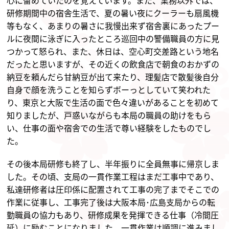
研修期間中の宿舎生活で、夏の暑い夜にクーラーも扇風機
等もなく、あまりの暑さに我慢出来ず宿舎裏にあったプー
ルに夜間に泳ぎに入ったところ巡回中の警備職員の方に見
つかって怒られ、また、休日は、空心町交差路という地名
だったと思いますが、その近くの飲食店で朝食のおかずの
納豆を頼んだら甘納豆が出て来たり、理髪店で散髪後自分
自身で顔を洗うことを知らずボーっとしていて笑われた
り、東京と大阪で生活の面で色々違いがあることを初めて
知りましたが、戸惑いながらも本局の職員の助けをもら
い、仕事の面や宿舎での生活で尊い経験をしたものでし
た。
その後本局研修も終了し、半年振りに全員無事に帰京しま
した。その頃、支局の一貫作業工程はまだ工事中であり、
私達研修者は圧印係に配置されて工事の完了までそこでの
作業に従事し、工事完了後は大阪本局･広島支局からの転
勤職員の協力もあり、研修成果を発揮できる仕事（冷間圧
延）に励むことになりました。一貫作業は順調に進みまし