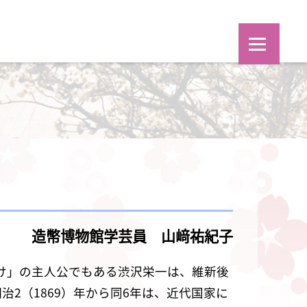
造幣博物館学芸員 山﨑祐紀子
衝け」の主人公でもある渋沢栄一は、維新後
2（1869）年から同6年は、近代国家に