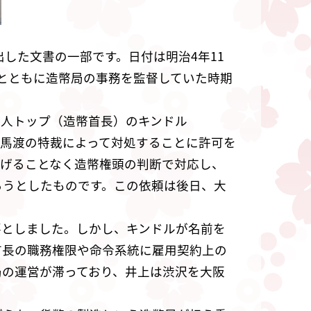
した文書の一部です。日付は明治4年11
とともに造幣局の事務を監督していた時期
国人トップ（造幣首長）のキンドル
合、馬渡の特裁によって対処することに許可を
上げることなく造幣権頭の判断で対応し、
ろうとしたものです。この依頼は後日、大
要としました。しかし、キンドルが名前を
幣首長の職務権限や命令系統に雇用契約上の
局の運営が滞っており、井上は渋沢を大阪