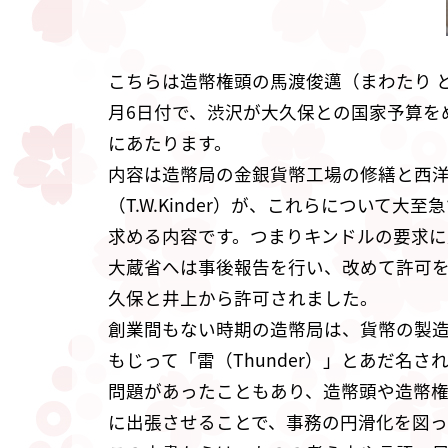
こちらは造幣権頭の馬渡俊邁（まわたり 
月6日付で、渋沢が大久保との国家予算を
にあたります。
内容は造幣局の金銀貨幣工場の修繕と西
（T.W.Kinder）が、これらについ
求める内容です。つまりキンドルの要求
大蔵省へは事後報告を行い、改めて許可
久保と井上から許可されました。
創業間もない時期の造幣局は、貨幣の製
もじって「雷（Thunder）」とあだ
問題があったこともあり、造幣頭や造幣
に出張させることで、事務の円滑化を図っ