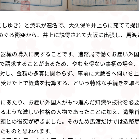
としゆき）と渋沢が連名で、大久保や井上らに宛てて提出
めぐる衝突から、井上に説得されて大阪に出張し、馬渡
洋器械の購入に関することです。造幣局で働くお雇い外
て大至急で請求することがあるため、やむを得ない事柄の場
に対し、金額の多寡に関わらず、事前に大蔵省へ伺いを
を受けた上で経費を精算する、という特殊な手続きを取
造にあたり、お雇い外国人がもつ進んだ知識や技術を必
名されるような激しい性格の人物であったことに加え、造
権頭との衝突が続きました。そのため馬渡だけでは造幣
たものと思われます。