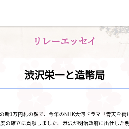
リレーエッセイ
渋沢栄一と造幣局
定の新1万円札の顔で、今年のNHK大河ドラマ「青天を
度の確立に貢献しました。渋沢が明治政府に出仕した明治