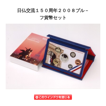
日仏交流１５０周年２００８プル－
フ貨幣セット