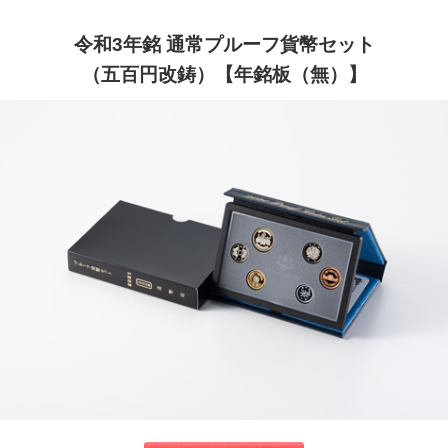
令和3年銘 通常プルーフ貨幣セット
（五百円改鋳）【年銘板（無）】