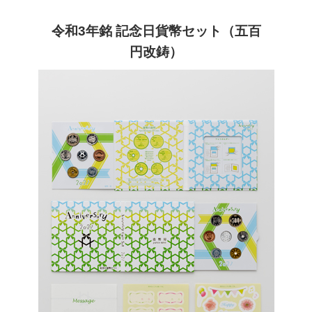
令和3年銘 記念日貨幣セット（五百
円改鋳）