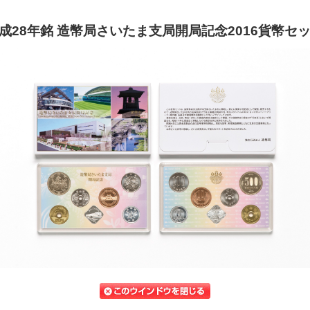
成28年銘 造幣局さいたま支局開局記念2016貨幣セ