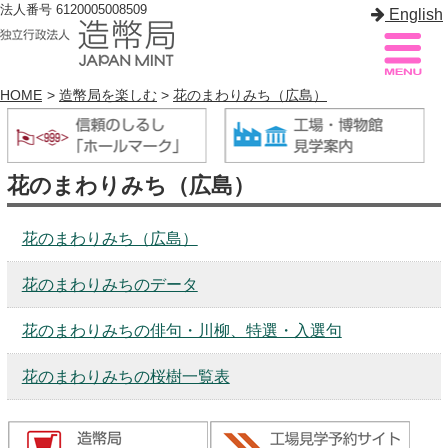
法人番号 6120005008509
English
HOME
>
造幣局を楽しむ
>
花のまわりみち（広島）
造幣局案内
サイトマップ
花のまわりみち（広島）
トップページ
花のまわりみち（広島）
造幣局について
花のまわりみちのデータ
造幣事業を知る
花のまわりみちの俳句・川柳、特選・入選句
貨幣を知る
造幣局を楽しむ
花のまわりみちの桜樹一覧表
造幣局製品を買う