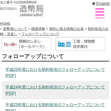
法人番号 6120005008509
English
HOME
>
造幣局について
>
調達情報
>
契約に係る情報の公表
>
契約状況の点
検・見直し
>
フォローアップについて
造幣局案内
サイトマップ
トップページ
フォローアップについて
造幣局について
平成25年度における契約状況のフォローアップについて
造幣事業を知る
[PDF]
貨幣を知る
平成24年度における契約状況のフォローアップについて
造幣局を楽しむ
[PDF]
造幣局製品を買う
平成23年度における契約状況のフォローアップについて
[PDF]